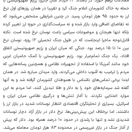
معادلات برهم خورد. در بامداد ۲۳ خرداد سال جاری، رژیم صهیونیستی با
حمله به خاک کشورمان اعلام جنگ کرد و تقریبا در همان روز‌های اول نرخ
ارز به حدود ۹۵ هزار تومان رسید. در چنین شرایطی مشخص می‌شود که
نه تقاضای اضافی وارد بازار شده و نه سیاست‌گذاری در حوزه ارز تغییر کرده
بلکه تنها هیجان و موضوعات سیاسی باعث نوسان نرخ شده است. نکته
قابل‌توجه ماجرا اینجاست که در طول جنگ تحمیلی ۱۲ روزه، نوسان نرخ
بین ۱۰ تا ۱۵ درصد بود. جنگی که میان ایران و رژیم صهیونیستی اتفاق
افتاد، یک جنگ تمام‌عیار بود. رژیم صهیونیستی با کمک حامیان غربی
خود مانند آمریکا با استفاده از تجهیزات نظامی و همچنین رسانه‌هایی که
مردم را ترغیب به آشوب داخلی می‌کردند، وارد میدان مبارزه شد. در همان
ابتدا برخی تماس‌های ناشناس با هموطنان کشورمان گرفته شد و به آنها
گفته شد سرمایه‌های خود را به دلار و طلا تبدیل کنند، اما مردم به این
موارد اعتنایی نکردند. با آغاز تنش‌ها و درگیری نظامی میان ایران و
اسرائیل، بسیاری از تحلیلگران اقتصادی انتظار نوسانات شدید در بازار ارز را
داشتند، اما برخلاف این پیش‌بینی‌ها، نرخ دلار در بازار آزاد دچار نوسانات
شدیدی نشد و تنها با رشدی در حدود ۱۰ درصد همراه بود. دلار که پیش
از آغاز جنگ در بازار غیررسمی در محدوده ۸۳ هزار تومان معامله می‌شد،