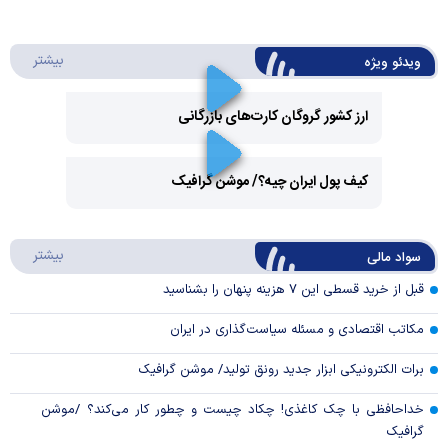
درباره 
بیشتر
ویدئو ویژه
ارز کشور گروگان کارت‌های بازرگانی
Play
کیف پول ایران چیه؟/ موشن گرافیک
Video
Play
درباره
بیشتر
سواد مالی
Video
قبل از خرید قسطی این ۷ هزینه پنهان را بشناسید
مکاتب اقتصادی و مسئله سیاست‌گذاری در ایران
برات الکترونیکی ابزار جدید رونق تولید/ موشن گرافیک
خداحافظی با چک کاغذی! چکاد چیست و چطور کار می‌کند؟ /موشن
گرافیک