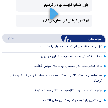
جلوی شتاب فزاینده تورم را گرفتیم
Play
Video
ارز کشور گروگان کارت‌های بازرگانی
Play
درباره
بیشتر
سواد مالی
Video
قبل از خرید قسطی این ۷ هزینه پنهان را بشناسید
مکاتب اقتصادی و مسئله سیاست‌گذاری در ایران
برات الکترونیکی ابزار جدید رونق تولید/ موشن گرافیک
خداحافظی با چک کاغذی! چکاد چیست و چطور کار می‌کند؟ /موشن
گرافیک
برای در امان ماندن از کلاهبرداری بانکی چه باید کرد؟
لزوم تغییر پارادایم در نحوه تامین مالی اقتصاد