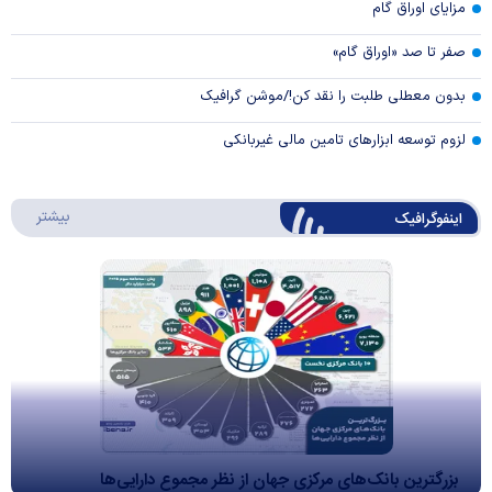
مزایای اوراق گام
صفر تا صد «اوراق گام»
بدون معطلی طلبت را نقد کن!/موشن گرافیک
لزوم توسعه ابزارهای تامین مالی غیربانکی
درباره 
بیشتر
اینفوگرافیک
بزرگترین بانک‌های مرکزی جهان از نظر مجموع دارایی‌ها