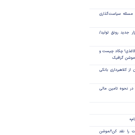
یر تولید؛ «گواهی
کند؟
مسئله سیاست‌گذاری
 فراز قله دماوند به
زار جدید رونق تولید/
اغذی! چکاد چیست و
/موشن گرافیک
 از کلاهبرداری بانکی
م در نحوه تامین مالی
ام»
 را نقد کن!/موشن