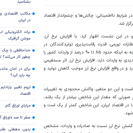
بشناسید
ارزهای راکد در مس
سپرده ارزی» چه می‌
مکاتب اقتصادی و 
شرایط نااطمینانی؛ چالش‌ها و چشم‌انداز اقتصاد
در ایران
زار شد.
پرچم بانک سرمایه بر
اهتزاز درآمد
برات الکترونیکی اب
در این نشست اظهار کرد: با افزایش نرخ ارز،
موشن گرافیک
ظارات تورمی، قدرت رقابت‌پذیری تولیدکنندگان در
خداحافظی با چک ک
بازار‌های بین‌المللی کاهش پیدا می‌کند. از سوی دیگر، با توجه به اینکه حدود ۸۵ تا ۹۰ درصد از واردات کشور را
چطور کار می‌کند؟ 
ی به واردات دارد، افزایش نرخ ارز، اثر مستقیمی
د و در واقع افزایش نرخ ارز موجب کاهش تولید و
برای در امان ماندن
چه باید کرد؟
لزوم تغییر پارادای
 است و این دو متغیر، واکنش محدودی به تغییرات
اقتصاد
ر صورتی که مقدار این شاخص بیشتر از یک باشد،
اما در اقتصاد ایران، این شاخص کمتر از یک است و
مزایای اوراق گام
شود.
صفر تا صد «اوراق گ
ی کشش نرخ ارز نسبت به صادرات و واردات، مشخص
بدون معطلی طلبت