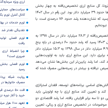
ارزی ویژه سرمایه‌گذار
۱ و پیش از همه‌گیری کرونا، کل منابع ارزی تخصیص‌یافته به چهار بخش
سیاست‌های حمایتی 
صنعت و معدن، کشاورزی، بهداشت و درمان و سایر بخش‌ها حدود ۳۹ میلیارد دلار بود. این رقم در سال ۱۴۰۲
کانال کنترل تورم بگ
به ۶۸.۵ میلیارد دلار و در سال ۱۴۰۳ به ۶۵.۳ میلیارد دلار رسید که نشان‌دهنده رشد حدود ۷۶ درصدی است. با
تورم خدمات در بهار ۱۴۰۵ چقدر شد
بوده‌ایم.
نقدینگی نقدتر شد
وی اظهار داشت: در بخش صنعت و معدن، منابع ارزی تخصیص‌یافته از ۲۸.۳ میلیارد دلار در سال ۱۳۹۸ به
تورم فصلی تولی
۴۵.۳ میلیارد دلار در سال ۱۴۰۲ و ۴۳.۶ میلیارد دلار در سال ۱۴۰۳ رسید که رشد حدود ۶۰ درصدی در بازه پنج
یافت
ساله را نشان می‌دهد. در بخش کشاورزی نیز منابع ارزی از ۴.۹ میلیارد دلار در سال ۱۳۹۸ به ۱۵.۳ میلیارد دلار
چرا انضباط ارزی ب
رشد حدود سه برابری دارد. این منابع ارزی باید به اولویت‌هایی
ضروری است؟
 کند، اما رشد پایین‌تر این بخش‌ها نشان می‌دهد
تخصیص نیافته و بیشتر در زمینه‌هایی مصرف شده که
رسید
روایت شبکه پردا
مصرف خانوار‌ها در 
لش‌های اساسی برنامه‌های توسعه، فقدان استراتژی
افت ۵۰ درصد
د و تعیین کند منابع ارزی با چه اولویتی باید
خرید یا آغاز دوره نز
و تا سه برابر افزایش یافته، اما رشد اقتصادی دو
تعهد ۱۱۰۰ هز
ن موضوعات در تخصیص منابع ارزی و ریالی، تعیین