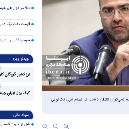
طلا در دو راهی هرمز 
قیمت نفت یک دلار ب
سرمایه‌گذاران دوب
رفتند
شوک جدید در بازار کا
ویدئو ویژه
ارز کشور گروگان کا
تأمین مالی بازساز
دوش بانک‌ها باشد
چگونه دیپلماسی ع
کیف پول ایران چیه
بازار‌های جهانی را آر
 نمی‌توان انتظار داشت که نظام ارزی تک‌نرخی
صیانت از صندوق
سواد مالی
بیمه‌ای؛ ضرورتی ب
عمومی و پایداری ما