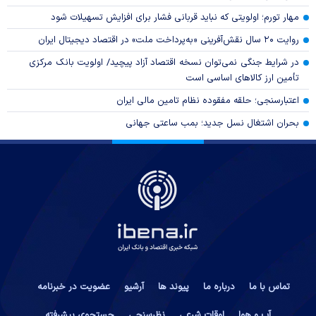
مهار تورم؛ اولویتی که نباید قربانی فشار برای افزایش تسهیلات شود
روایت ۲۰ سال نقش‌آفرینی «به‌پرداخت ملت» در اقتصاد دیجیتال ایران
در شرایط جنگی نمی‌توان نسخه اقتصاد آزاد پیچید/ اولویت بانک مرکزی
تأمین ارز کالا‌های اساسی است
اعتبارسنجی؛ حلقه مفقوده نظام تامین مالی ایران
بحران اشتغال نسل جدید؛ بمب ساعتی جهانی
تماس با ما
درباره ما
پیوند ها
آرشیو
عضویت در خبرنامه
آب و هوا
اوقات شرعی
نظرسنجی
جستجوی پیشرفته