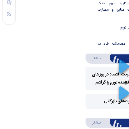
تاورد مهم بانک
 منابع و مصارف
 تورم
ش معاملات خرد در
درباره ویدئو ویژه
بیشتر
ی تورمی در اقتصاد
ریت اقتصاد در روزهای
ریت با انتخابات
ینده تورم را گرفتیم
Play
؟
تروای واردات در
Video
رت‌های بازرگانی
پ
Play
گذاری دستوری در
ران
درباره سواد مالی
بیشتر
Video