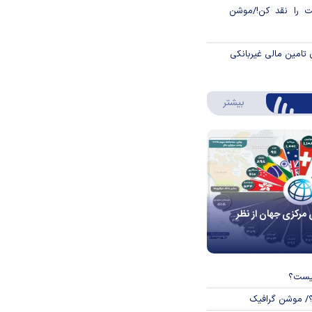
 را نقد کن!/موشن
 تامین مالی غیربانکی
درباره اینفوگرافیک
بیشتر
 مرکزی جهان از نظر
چیست؟
؟/ موشن گرافیک