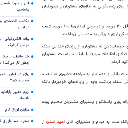
ی برای پاسخگویی به نیاز‌های مشتریان و هموطنان
بشناسید
عبور کرد
مکاتب اقتصادی و 
سهم جهش یافته اور
در همین ایام بنا بر شیوه‌نامه‌ها و تصمیمات استانی، حداقل ۳۰ درصد و در برخی استان‌ها ۱۰۰ درصد شعب
در ایران
تامین منابع دولت
نکی ارزی و ریالی به مشتریان پرداختند.
برات الکترونیکی اب
موشن گرافیک
 خدمات‌دهی به مشتریان، از روز‌های ابتدایی جنگ
اوری اطلاعات مرتبط با بانک، بر رضایت مشتریان
خداحافظی با چک ک
ید کردند.
چطور کار می‌کند؟ 
دمات بانکی و عدم نیاز به مراجعه حضوری به شعب،
برای در امان ماندن
چه باید کرد؟
ش سقف برداشت وجه از پایانه‌های خودپرداز بانک
لزوم تغییر پارادای
اقتصاد
نه روزی پاسخگو و پشتیبان مشتریان محترم بوده
مزایای اوراق گام
صفر تا صد «اوراق گ
بانک ملت به مردم و مشتریان، آقای
امید اسدی
از