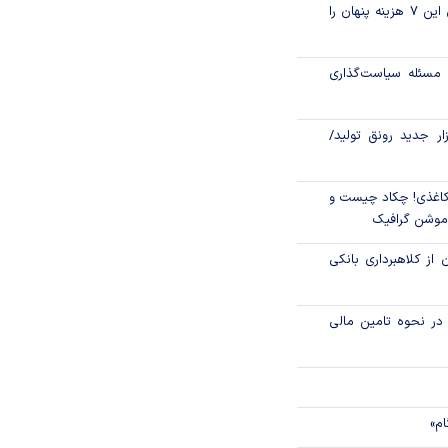
قبل از خرید قسطی این ۷ هزینه پنهان را
تامین مالی زنجیره تولید از ۱۱۷ همت
مسئله سیاست‌گذاری
اق مالی اسلامی در
زار جدید رونق تولید/
اغذی! چکاد چیست و
/موشن گرافیک
 از کلاهبرداری بانکی
م در نحوه تامین مالی
ام»