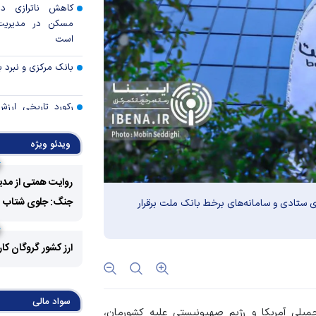
کاهش ناترازی دس
مسکن در مدیریت
است
بانک مرکزی و نبرد با
رکورد تاریخی ارز
بورس ثبت شد
ویدئو ویژه
آزمون مهار فشار‌ها
ایران
روایت همتی از مدی
آیا حباب وال‌است
جنگ: جلوی شتاب فزا
ستادی و سامانه‌های برخط بانک ملت برقرار
میان‌دوره‌ای می‌ترکد
هوش مصنوعی؛ اسب 
ارز کشور گروگان کا
حصار تعرفه‌ای ترام
ناکارآمدی قیمت‌
اقتصاد کوچک‌شده ای
سواد مالی
میلی آمریکا و رژیم صهیونیستی علیه کشورمان،