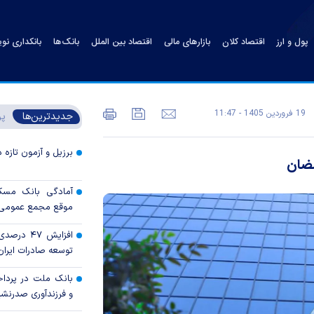
پول و ارز
اقتصاد کلان
بازارهای مالی
اقتصاد بین الملل
بانک‌ها
بانکداری نو
19 فروردين 1405 - 11:47
جدیدترین‌ها
پر
برزیل و آزمون تازه 
مضان
آمادگی بانک مسکن
موقع مجمع عمومی س
افزایش ۴۷
توسعه صادرات ایران 
بانک ملت در پرداخ
و فرزندآوری صدرنش