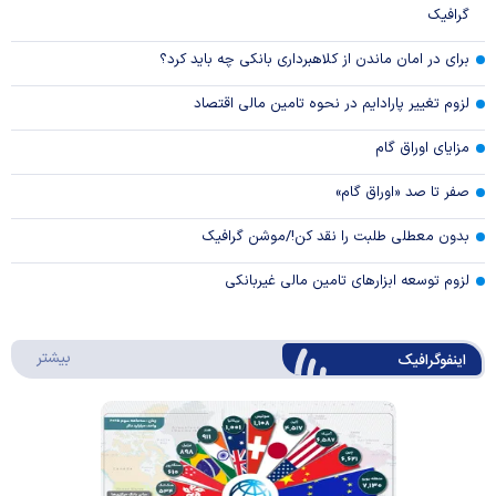
گرافیک
برای در امان ماندن از کلاهبرداری بانکی چه باید کرد؟
لزوم تغییر پارادایم در نحوه تامین مالی اقتصاد
مزایای اوراق گام
صفر تا صد «اوراق گام»
بدون معطلی طلبت را نقد کن!/موشن گرافیک
لزوم توسعه ابزارهای تامین مالی غیربانکی
درباره 
بیشتر
اینفوگرافیک