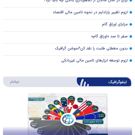
برای در امان ماندن از کلاهبرداری بانکی چه باید کرد؟
لزوم تغییر پارادایم در نحوه تامین مالی اقتصاد
مزایای اوراق گام
صفر تا صد «اوراق گام»
بدون معطلی طلبت را نقد کن!/موشن گرافیک
لزوم توسعه ابزارهای تامین مالی غیربانکی
درباره 
بیشتر
اینفوگرافیک