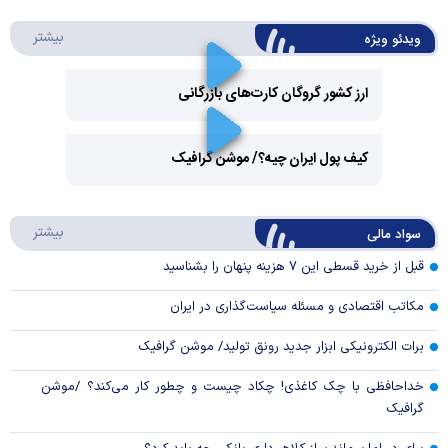
درباره 
بیشتر
ویدئو ویژه
ارز کشور گروگان کارت‌های بازرگانی
Play
کیف پول ایران چیه؟/ موشن گرافیک
Video
Play
درباره
بیشتر
سواد مالی
Video
قبل از خرید قسطی این ۷ هزینه پنهان را بشناسید
مکاتب اقتصادی و مسئله سیاست‌گذاری در ایران
برات الکترونیکی ابزار جدید رونق تولید/ موشن گرافیک
خداحافظی با چک کاغذی! چکاد چیست و چطور کار می‌کند؟ /موشن
گرافیک