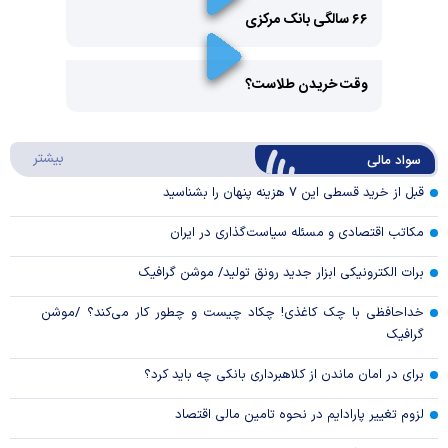
۶۶ سالگی بانک مرکزی
Play
وقت خریدن طلاست؟
Video
Play
درباره
بیشتر
سواد مالی
Video
قبل از خرید قسطی این ۷ هزینه پنهان را بشناسید
مکاتب اقتصادی و مسئله سیاست‌گذاری در ایران
برات الکترونیکی ابزار جدید رونق تولید/ موشن گرافیک
خداحافظی با چک کاغذی! چکاد چیست و چطور کار می‌کند؟ /موشن
گرافیک
برای در امان ماندن از کلاهبرداری بانکی چه باید کرد؟
لزوم تغییر پارادایم در نحوه تامین مالی اقتصاد