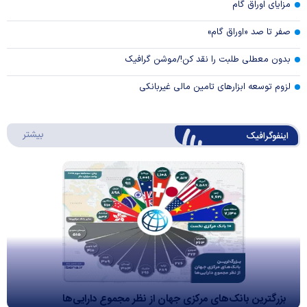
مزایای اوراق گام
صفر تا صد «اوراق گام»
بدون معطلی طلبت را نقد کن!/موشن گرافیک
لزوم توسعه ابزارهای تامین مالی غیربانکی
درباره 
بیشتر
اینفوگرافیک
بزرگترین بانک‌های مرکزی جهان از نظر مجموع دارایی‌ها