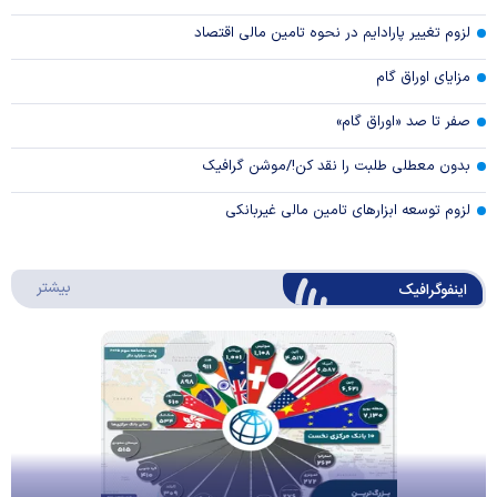
لزوم تغییر پارادایم در نحوه تامین مالی اقتصاد
مزایای اوراق گام
صفر تا صد «اوراق گام»
بدون معطلی طلبت را نقد کن!/موشن گرافیک
لزوم توسعه ابزارهای تامین مالی غیربانکی
درباره 
بیشتر
اینفوگرافیک