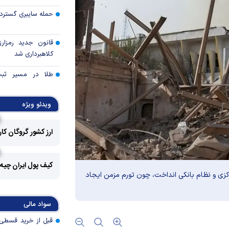
حمله سایبری گسترده
قانون جدید رمزارز
کلاهبرداری شد
طلا در مسیر ثبت 
قیمت هفته
ویدئو ویژه
توقف بی‌سابقه صا
به آمریکا
ارز کشور گروگان کا
چرا گاز در اروپا گرا
کیف پول ایران چیه
مزیت رقابتی آینده
رکزی و نظام بانکی انداخت، چون تورم مزمن ایجاد
عوارض هرمز؛ فرصت 
سواد مالی
امنیت دریایی به درآم
کدام گروه‌های کالا