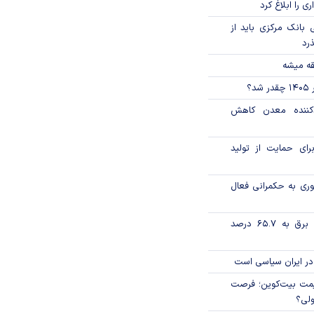
ی را ابلاغ کرد
بانک مرکزی باید از
ذرد
قه میشه
؟
دکننده معدن کاهش
رای حمایت از تولید
وری به حکمرانی فعال
تورم فصلی بخش برق به ۶۵.۷ درصد
در ایران سیاسی است
ی قیمت بیت‌کوین؛ فرصت
ولی؟