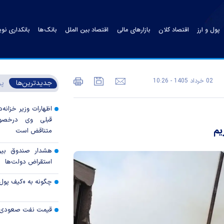
پول و ارز
اقتصاد کلان
بازارهای مالی
اقتصاد بین الملل
بانک‌ها
بانکداری نو
02 خرداد 1405 - 10:26
جدیدترین‌ها
پر
اظهارات وزیر خزانه‌د
قبلی وی درخصوص
یم
متناقض است
هشدار صندوق بین‌ا
استقراض دولت‌ها
چگونه به «کیف پول
قیمت نفت صعودی 