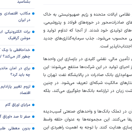
بشناسید
رویه جدید ارز اشخ
مکاتب اقتصادی و 
ز نظامی ایالات متحده و رژیم صهیونیستی به خاک
جزئیات دستورالعمل 
در ایران
های صادرات‌محور در حوزه‌های فولاد و پتروشیمی،
تسعیر ارز واردات بدو
ای تولیدی خود شدند. از آنجا که تداوم تولید و
برات الکترونیکی اب
موشن گرافیک
لی محسوب می‌شود، جذب سرمایه‌گذاری‌های جدید
جتناب‌ناپذیر است.
خداحافظی با چک ک
چطور کار می‌کند؟ 
 تأمین مالی، نقشی کلیدی در بازسازی این واحد‌ها
 احیای تولید در این شرکت‌ها منتفع می‌شوند؛ این
برای در امان ماندن
چه باید کرد؟
هام‌داری بانک صادرات در پالایشگاه نفت تهران با
ار‌های مالکیت شبکه‌ای تعریف می‌شود. در چنین
لزوم تغییر پارادای
شت زیان در ترازنامه بانک‌ها جلوگیری می‌کند، بلکه
اقتصاد
مزایای اوراق گام
مان در تملک بانک‌ها و واحد‌های صنعتی آسیب‌دیده
صفر تا صد «اوراق گ
یفا می‌کنند. این مجموعه‌ها به عنوان حلقه‌ واسط
زسازی هدایت کنند. با توجه به اهمیت راهبردی این
بدون معطلی طلبت