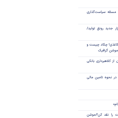
اص شدند؟
مسئله سیاست‌گذاری
جدید مالیاتی برای
ن انتقال ارز
زار جدید رونق تولید/
اغذی! چکاد چیست و
/موشن گرافیک
 از کلاهبرداری بانکی
م در نحوه تامین مالی
ام»
 را نقد کن!/موشن