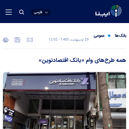
فارسی
بانک‌ها
عمومی
29 ارديبهشت 1405 - 12:02
همه طرح‌های وام «بانک اقتصاد‌نوین»