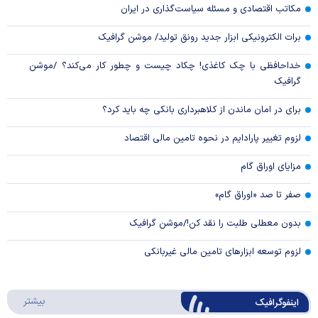
مکاتب اقتصادی و مسئله سیاست‌گذاری در ایران
برات الکترونیکی ابزار جدید رونق تولید/ موشن گرافیک
خداحافظی با چک کاغذی! چکاد چیست و چطور کار می‌کند؟ /موشن
گرافیک
برای در امان ماندن از کلاهبرداری بانکی چه باید کرد؟
لزوم تغییر پارادایم در نحوه تامین مالی اقتصاد
مزایای اوراق گام
صفر تا صد «اوراق گام»
بدون معطلی طلبت را نقد کن!/موشن گرافیک
لزوم توسعه ابزارهای تامین مالی غیربانکی
درباره 
بیشتر
اینفوگرافیک