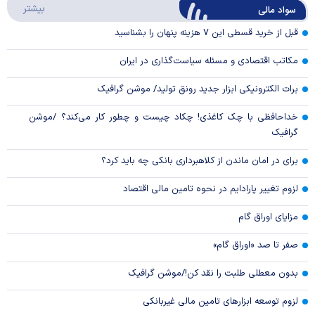
درباره
بیشتر
سواد مالی
Video
قبل از خرید قسطی این ۷ هزینه پنهان را بشناسید
مکاتب اقتصادی و مسئله سیاست‌گذاری در ایران
برات الکترونیکی ابزار جدید رونق تولید/ موشن گرافیک
خداحافظی با چک کاغذی! چکاد چیست و چطور کار می‌کند؟ /موشن
گرافیک
برای در امان ماندن از کلاهبرداری بانکی چه باید کرد؟
لزوم تغییر پارادایم در نحوه تامین مالی اقتصاد
مزایای اوراق گام
صفر تا صد «اوراق گام»
بدون معطلی طلبت را نقد کن!/موشن گرافیک
لزوم توسعه ابزارهای تامین مالی غیربانکی