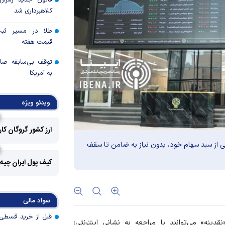
قانون جدید رمزارز
کلاهبرداری شد
طلا در مسیر ثبت 
قیمت هفته
توقف بی‌سابقه صا
به آمریکا
چرا گاز در اروپا گرا
ویدئو ویژه
مزیت رقابتی آینده
ارز کشور گروگان کا
شی از سبد سهام خود، بدون نیاز به ضامن تا سقف
عوارض هرمز؛ فرصت 
امنیت دریایی به درآم
کیف پول ایران چیه
کدام گروه‌های کالا
رویه جدید ارز اشخ
سواد مالی
جزئیات دستورالعمل 
ینه» می‌توانند با مراجعه به نشانی اینترنتی:
تسعیر ارز واردات بدو