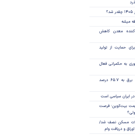
ذرد
؟
قه میشه
دکننده معدن کاهش
رای حمایت از تولید
وری به حکمرانی فعال
تورم فصلی بخش برق به ۶۵.۷ درصد
در ایران سیاسی است
ی قیمت بیت‌کوین؛ فرصت
ولی؟
لات مسکن نصف شد/
وراق و دریافت وام