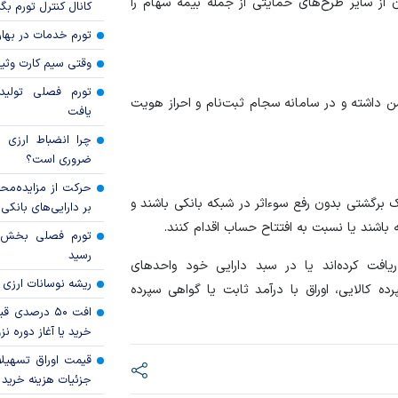
ان از سایر طرح‌های حمایتی از جمله بیمه سهام را
کانال کنترل تورم بگ
تورم خدمات در بهار ۱۴۰۵ چقدر شد
وقتی سیم کارت وثی
تورم فصلی تولی
این طرح، متقاضیان باید حداقل ۱۸ سال سن داشته و در سامانه سجام ثبت‌نام و احراز هویت
یافت
چرا انضباط ارزی ب
ضروری است؟
حرکت از مزایده‌مح
برگشتی بدون رفع سوءاثر در شبکه بانکی باشند و
بر دارایی‌های بانکی
اشند یا نسبت به افتتاح حساب اقدام کنند.
رسید
ریافت کرده‌اند یا در سبد دارایی خود واحد‌های
ریشه نوسانات ارزی 
ه کالایی، اوراق با درآمد ثابت یا گواهی سپرده
افت ۵۰ درصد
خرید یا آغاز دوره نز
قیمت اوراق تسهی
جزئیات هزینه خرید ا