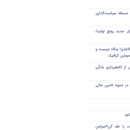
جهانی با شوک نفتی
مسئله سیاست‌گذاری
زار جدید رونق تولید/
اغذی! چکاد چیست و
/موشن گرافیک
 از کلاهبرداری بانکی
م در نحوه تامین مالی
ام»
 را نقد کن!/موشن