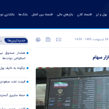
پول و ارز
اقتصاد کلان
بازارهای مالی
اقتصاد بین الملل
بانک‌ها
بانکداری نو
28 ارديبهشت 1405 - 14:50
جدیدترین‌ها
پر
هشدار صندوق بین‌ا
ار سهام
استقراض دولت‌ها
چگونه به «کیف پول
قیمت نفت صعودی 
حمله سایبری گسترده