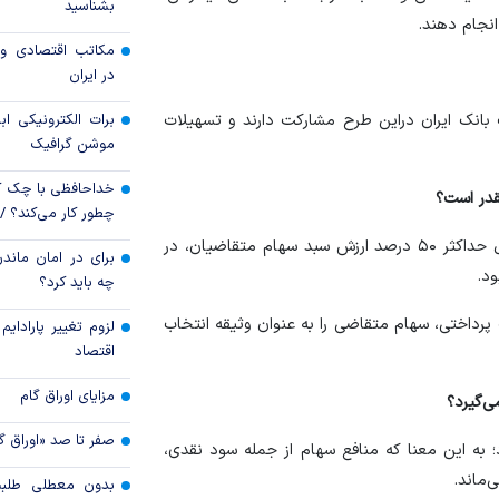
بشناسید
رکود تورمی اقتصاد 
مکاتب اقتصادی و 
ناشی از جنگ ایران
در ایران
ت بانک ایران دراین طرح مشارکت دارند و تسهیلات
برات الکترونیکی اب
موشن گرافیک
خداحافظی با چک ک
قدر است؟
چطور کار می‌کند؟ 
میزان تسهیلات قابل پرداخت در قالب طرح نقدینه، معادل حداکثر ۵۰ درصد ارزش سبد سهام متقاضیان، در
برای در امان ماندن
چه باید کرد؟
ند تا ۲ برابر مبلغ تسهیلات پرداختی، سهام متقاضی را به عنوان وثیقه انتخاب
لزوم تغییر پارادای
اقتصاد
مزایای اوراق گام
‌گیرد؟
صفر تا صد «اوراق گ
نه»، توثیق سهام از نوع ۲ خواهد بود؛ به این معنا که منافع سهام از جمله سود نقدی،
‌ماند.
بدون معطلی طلبت