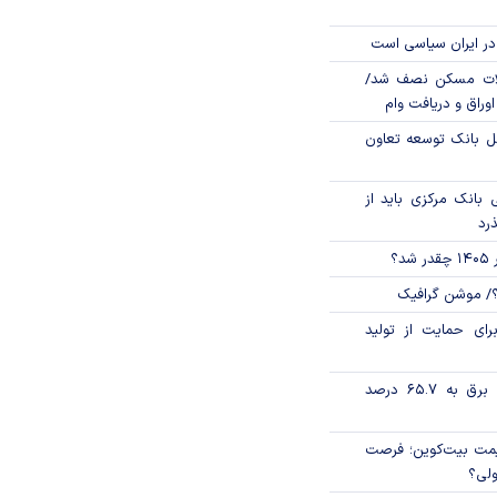
در ایران سیاسی است
لات مسکن نصف شد/
وراق و دریافت وام
مل بانک توسعه تعاون
بانک مرکزی باید از
ذرد
؟
؟/ موشن گرافیک
رای حمایت از تولید
تورم فصلی بخش برق به ۶۵.۷ درصد
ی قیمت بیت‌کوین؛ فرصت
ولی؟