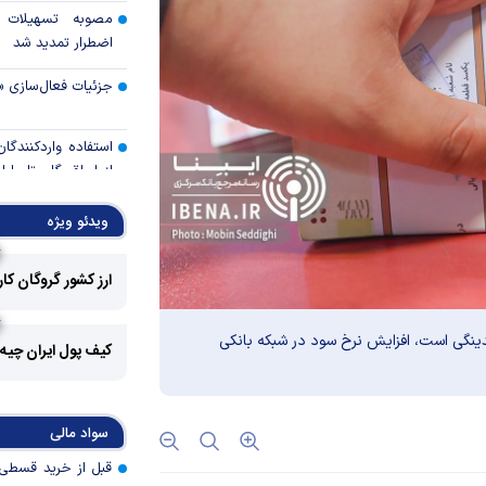
مصوبه تسهیلات 
اضطرار تمدید شد
جزئیات فعال‌سازی «
استفاده واردکنندگا
شد
ویدئو ویژه
رالی وال‌استریت، آسی
ارز کشور گروگان کا
جهان با افزایش 
مواجه است
دینگی است، افزایش نرخ سود در شبکه بانکی
کیف پول ایران چیه
تأمی
توسط بانک مسکن
پروژه‌ها در اولویت قر
سواد مالی
اولویت‌های بانک
اقتصاد جنگی