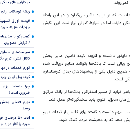
بر دارایی‌های بانکی
نمی‌روند.
ریشه نوسانات ارزی 
انست که بر تولید تاثیر می‌گذارد و در این رابطه
قیمت اوراق تسهی
کی دارند، اما در شرایط کنونی نیاز است این نگرش
جزئیات هزینه خرید ا
گفت‌وگو با مدیرعا
/ گزارش تصویری
سیاست‌های حمایتی 
ناپذیر دانست و افزود: لازمه تامین مالی بخش
کانال کنترل تورم بگ
 ریالی است تا بانک‌ها بتوانند منابع دریافت شده
تورم خدمات در بهار ۱۴۰۵ چقدر شد
به همین دلیل یکی از پیشنهاد‌های جدی کارشناسان،
کیف پول ایران چیه
کی است.
چرا انضباط ارزی ب
ی نباید از مسیر استقراض بانک‌ها از بانک مرکزی
ضروری است؟
‌های سابق، اکنون باید سختگیرانه‌تر عمل کند.
رسید
سیار مهم دانست و گفت: برای کاستن از تبعات تورم
افت ۵۰ درصد
افزایش دهد که به معیشت مردم کمک شود.
خرید یا آغاز دوره نز