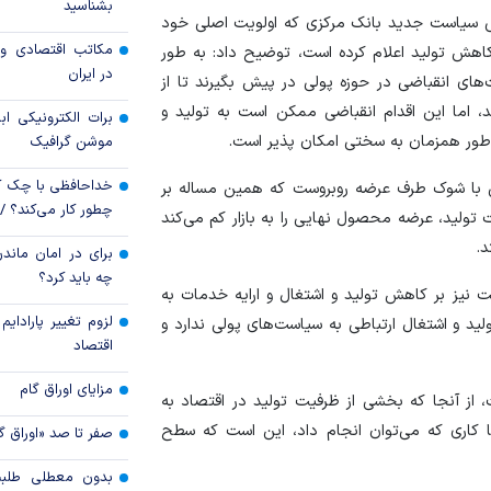
بشناسید
ص سیاست جدید بانک مرکزی که اولویت اصلی خود
قیمت دلار و یورو م
مکاتب اقتصادی و 
کاهش تولید اعلام کرده است، توضیح داد: به طور
امروز پنجشنبه ۱۵ مرداد ۱۴۰۵
در ایران
های انقباضی در حوزه پولی در پیش بگیرند تا از
سقوط ارزهای صادر
د، اما این اقدام انقباضی ممکن است به تولید و
برات الکترونیکی اب
کارت‌های بازرگانی
طور همزمان به سختی امکان پذیر است.
موشن گرافیک
خداحافظی با چک ک
شی با شوک طرف عرضه روبروست که همین مساله بر
چطور کار می‌کند؟ 
 تولید، عرضه محصول نهایی را به بازار کم می‌کند
د.
برای در امان ماندن
چه باید کرد؟
ت نیز بر کاهش تولید و اشتغال و ارایه خدمات به
لزوم تغییر پارادای
ید و اشتغال ارتباطی به سیاست‌های پولی ندارد و
اقتصاد
مزایای اوراق گام
از آنجا که بخشی از ظرفیت تولید در اقتصاد به
ا کاری که می‌توان انجام داد، این است که سطح
صفر تا صد «اوراق گ
بدون معطلی طلبت