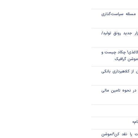
رکز مبادله ایران؛
مسئله سیاست‌گذاری
اتی در سیاهچاله
زار جدید رونق تولید/
اغذی! چکاد چیست و
/موشن گرافیک
 از کلاهبرداری بانکی
م در نحوه تامین مالی
ام»
 را نقد کن!/موشن