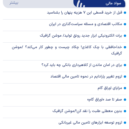
درباره
بیشتر
سواد مالی
Video
قبل از خرید قسطی این ۷ هزینه پنهان را بشناسید
مکاتب اقتصادی و مسئله سیاست‌گذاری در ایران
برات الکترونیکی ابزار جدید رونق تولید/ موشن گرافیک
خداحافظی با چک کاغذی! چکاد چیست و چطور کار می‌کند؟ /موشن
گرافیک
برای در امان ماندن از کلاهبرداری بانکی چه باید کرد؟
لزوم تغییر پارادایم در نحوه تامین مالی اقتصاد
مزایای اوراق گام
صفر تا صد «اوراق گام»
بدون معطلی طلبت را نقد کن!/موشن گرافیک
لزوم توسعه ابزارهای تامین مالی غیربانکی