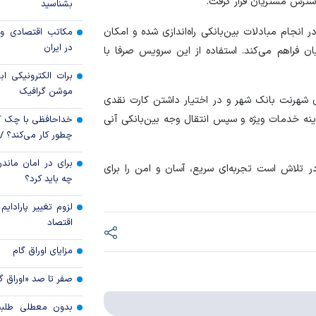
ترس مشتریان قرار گرفت.
بشناسید
قیمت دلار و یورو م
جام مبادلات بین‌بانکی راه‌اندازی شده و امکان
مکاتب اقتصادی و 
امروز پنجشنبه ۱۵ مرداد ۱۴۰۵
در ایران
ان فراهم می‌کند. استفاده از این سرویس صرفا با
سقوط ارزهای صادر
برات الکترونیکی اب
کارت‌های بازرگانی
موشن گرافیک
ی شهرنت بانک شهر و در اختیار داشتن کارت نقدی
ینه خدمات ویژه و سپس انتقال وجه بین‌بانکی آنی
خداحافظی با چک ک
چطور کار می‌کند؟ 
برای در امان ماندن
 تلاش است تجربه‌ای سریع، آسان و امن را برای
چه باید کرد؟
لزوم تغییر پارادای
اقتصاد
مزایای اوراق گام
صفر تا صد «اوراق گ
بدون معطلی طلبت