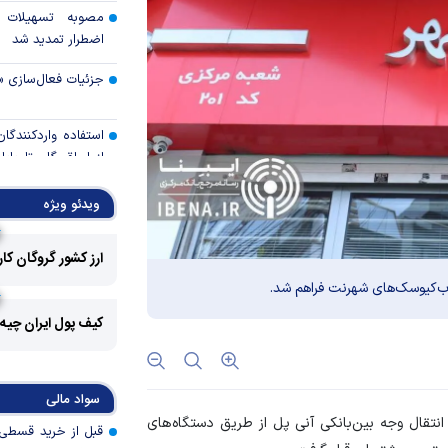
مصوبه تسهیلات 
اضطرار تمدید شد
جزئیات فعال‌سازی «
استفاده واردکنندگا
شد
ویدئو ویژه
رالی وال‌استریت، آسی
ارز کشور گروگان کا
جهان با افزایش 
وب‌کیوسک‌های شهرنت فراهم شد.
مواجه است
کیف پول ایران چیه
تأمی
توسط بانک مسکن
پروژه‌ها در اولویت قر
سواد مالی
اولویت‌های بانک
نتقال وجه بین‌بانکی آنی پل از طریق دستگاه‌های
اقتصاد جنگی