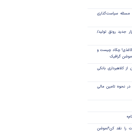
رکز مبادله ایران؛
مسئله سیاست‌گذاری
اتی در سیاهچاله
زار جدید رونق تولید/
اغذی! چکاد چیست و
/موشن گرافیک
 از کلاهبرداری بانکی
م در نحوه تامین مالی
ام»
 را نقد کن!/موشن