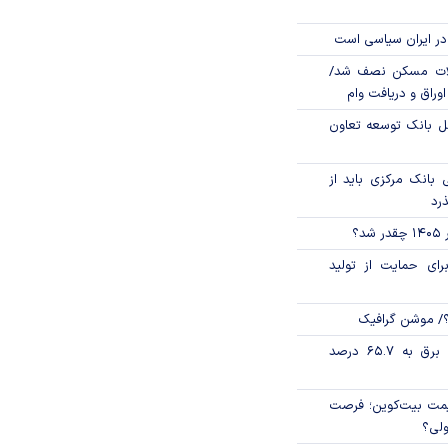
در ایران سیاسی است
لات مسکن نصف شد/
وراق و دریافت وام
مل بانک توسعه تعاون
بانک مرکزی باید از
ذرد
؟
رای حمایت از تولید
؟/ موشن گرافیک
تورم فصلی بخش برق به ۶۵.۷ درصد
ی قیمت بیت‌کوین؛ فرصت
ولی؟