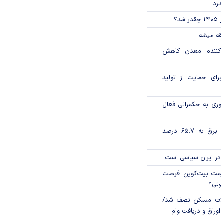
ذرد
؟
قه میشه
دکننده معدن کاهش
رای حمایت از تولید
وری به حکمرانی فعال
تورم فصلی بخش برق به ۶۵.۷ درصد
در ایران سیاسی است
ی قیمت بیت‌کوین؛ فرصت
ولی؟
لات مسکن نصف شد/
وراق و دریافت وام