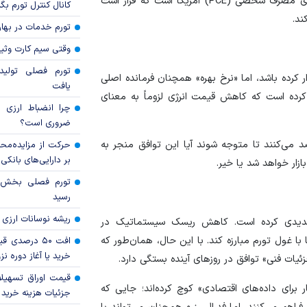
بازار اکنون به جای جنگ، نگران داده‌های شاخص هزینه‌های مصرف شخصی (PCE) آمریکا است که قرار است
کانال کنترل تورم بگ
ند.
تورم خدمات در بهار ۱۴۰۵ چقدر شد
وقتی سیم کارت وثی
تورم فصلی تولی
کرده باشد، اما «نرخ بهره» همچنان فرمانده اصلی
یافت
 کرده است که کاهش قیمت انرژی لزوماً به معنای
چرا انضباط ارزی ب
ضروری است؟
د می‌کنند تا متوجه شوند آیا این توافق منجر به
حرکت از مزایده‌مح
بر دارایی‌های بانکی
ازار خواهد شد یا خیر.
رسید
ریشه نوسانات ارزی 
ه جدیدی کرده است. کاهش ریسک سیستماتیک در
با غول تورم مبارزه کند. با این حال، همان‌طور که
افت ۵۰ درصد
خرید یا آغاز دوره نز
ئیات فنی» توافق در روزهای آینده بستگی دارد.
قیمت اوراق تسهی
ر برای داده‌های اقتصادی» کوچ کرده‌اند؛ جایی که
جزئیات هزینه خرید ا