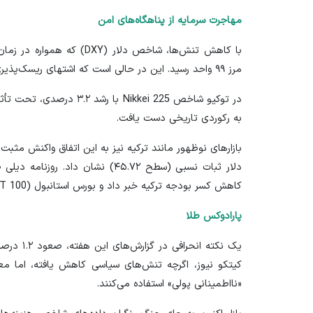
مهاجرت سرمایه از پناهگاه‌های امن
مرز ۹۹ واحد رسید. این در حالی است که اشتهای ریسک‌پذیری در بورس‌ها جان دوباره‌ای گرفت.
در توکیو شاخص Nikkei 225 ب
به رکوردی تاریخی دست یافت.
بازارهای نوظهور مانند ترکیه نیز به این اتفاق واکنش مثبت 
دلار ثبات نسبی (سطح ۴۵.۷۲) نشان داد. روزنامه
دیلی 
کاهش کسر بودجه ترکیه خبر داد و بورس استانبول (BIST 100) با جهش ۴.۸ درصدی مواجه شد.
پارادوکس طلا
یک نکته انحرافی در گزارش‌های این هفته، صعود ۱.۲ درصدی اونس طلا به سطح ۴,۵۶۱ دلار است. به گزارش
کیتکو نیوز
، اگرچه تنش‌های سیاسی کاهش یافته، اما معام
«نااطمینانی پولی» استفاده می‌کنند.