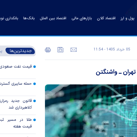
پول و ارز
اقتصاد کلان
بازارهای مالی
اقتصاد بین الملل
بانک‌ها
بانکداری نو
05 خرداد 1405 - 11:54
جدیدترین‌ها
پر
قیمت نفت صعودی 
هران ـ واشنگتن
حمله سایبری گسترده
قانون جدید رمزارز
کلاهبرداری شد
طلا در مسیر ثبت 
قیمت هفته