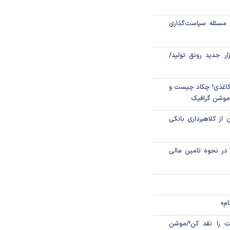
تاری، مهار تورم
مسئله سیاست‌گذاری
زار جدید رونق تولید/
اغذی! چکاد چیست و
/موشن گرافیک
 از کلاهبرداری بانکی
م در نحوه تامین مالی
ام»
 را نقد کن!/موشن