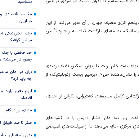
دوباره می‌تازد؟
اکرات غیرمستقیم با تهران، مانند آب سردی بر آتش
بشناسید
بدون اصلاحات ساخ
مکاتب اقتصادی و 
ممکن نیست
در ایران
نجم انرژی مصرف جهان از آن عبور می‌کند. از این
یپلماتیک، به معنای بازگشت ثبات به زنجیره تأمین
برات الکترونیکی اب
موشن گرافیک
خداحافظی با چک ک
چطور کار می‌کند؟ 
واکنش بازار نفت به اخبار دیپلماتیک، سریع و تهاجمی بود. بهای نفت خام برنت با ریزش سنگین ۵.۸۱ درصدی
برای در امان ماندن
 را نشان‌دهنده خروج «پرمیم ریسک ژئوپلیتیک» از
چه باید کرد؟
لزوم تغییر پارادای
زگشایی کامل مسیرهای کشتیرانی، نگرانی از اختلال
اقتصاد
مزایای اوراق گام
، تداوم قیمت نفت زیر ۱۰۰ دلار، فشار تورمی را در کشورهای
صفر تا صد «اوراق گ
های مرکزی اجازه می‌دهد تا از سیاست‌های انقباضی
بدون معطلی طلبت