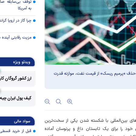
توقف بی‌سابقه صا
به آمریکا
چرا گاز در اروپا گرا
مزیت رقابتی آینده
عوارض هرمز؛ فرصت 
امنیت دریایی به درآم
ویدئو ویژه
با حذف «پرمیم ریسک» از قیمت نفت، موازنه قدرت
کدام گروه‌های کالا
ارز کشور گروگان کا
رویه جدید ارز اشخ
جزئیات دستورالعمل 
کیف پول ایران چیه
تسعیر ارز واردات بدو
رکود تورمی اقتصاد 
ناشی از جنگ ایران
رهای بین‌المللی با شکسته شدن یکی از سخت‌ترین
سواد مالی
ن خود را برای یک تابستان داغ و پرنوسان آماده
طلا در محاصره بحرا