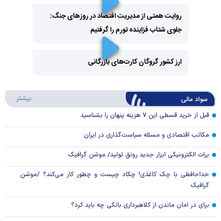
روایت همتی از مدیریت اقتصاد در روزهای جنگ:
جلوی شتاب فزاینده تورم را گرفتیم
Play
Video
ارز کشور گروگان کارت‌های بازرگانی
Play
درباره
بیشتر
سواد مالی
Video
قبل از خرید قسطی این ۷ هزینه پنهان را بشناسید
مکاتب اقتصادی و مسئله سیاست‌گذاری در ایران
برات الکترونیکی ابزار جدید رونق تولید/ موشن گرافیک
خداحافظی با چک کاغذی! چکاد چیست و چطور کار می‌کند؟ /موشن
گرافیک
برای در امان ماندن از کلاهبرداری بانکی چه باید کرد؟