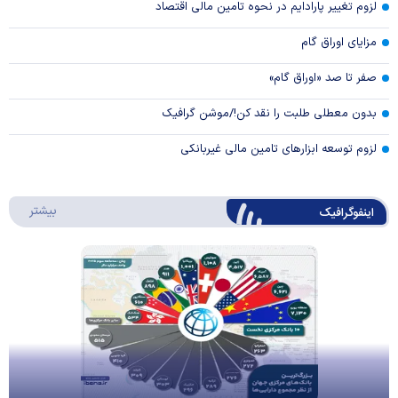
لزوم تغییر پارادایم در نحوه تامین مالی اقتصاد
مزایای اوراق گام
صفر تا صد «اوراق گام»
بدون معطلی طلبت را نقد کن!/موشن گرافیک
لزوم توسعه ابزارهای تامین مالی غیربانکی
درباره 
بیشتر
اینفوگرافیک