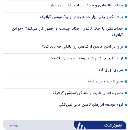
مکاتب اقتصادی و مسئله سیاست‌گذاری در ایران
برات الکترونیکی ابزار جدید رونق تولید/ موشن گرافیک
خداحافظی با چک کاغذی! چکاد چیست و چطور کار می‌کند؟ /موشن
گرافیک
برای در امان ماندن از کلاهبرداری بانکی چه باید کرد؟
لزوم تغییر پارادایم در نحوه تامین مالی اقتصاد
مزایای اوراق گام
صفر تا صد «اوراق گام»
بدون معطلی طلبت را نقد کن!/موشن گرافیک
لزوم توسعه ابزارهای تامین مالی غیربانکی
درباره 
بیشتر
اینفوگرافیک