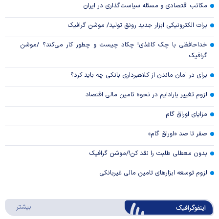
مکاتب اقتصادی و مسئله سیاست‌گذاری در ایران
برات الکترونیکی ابزار جدید رونق تولید/ موشن گرافیک
خداحافظی با چک کاغذی! چکاد چیست و چطور کار می‌کند؟ /موشن
گرافیک
برای در امان ماندن از کلاهبرداری بانکی چه باید کرد؟
لزوم تغییر پارادایم در نحوه تامین مالی اقتصاد
مزایای اوراق گام
صفر تا صد «اوراق گام»
بدون معطلی طلبت را نقد کن!/موشن گرافیک
لزوم توسعه ابزارهای تامین مالی غیربانکی
درباره 
بیشتر
اینفوگرافیک