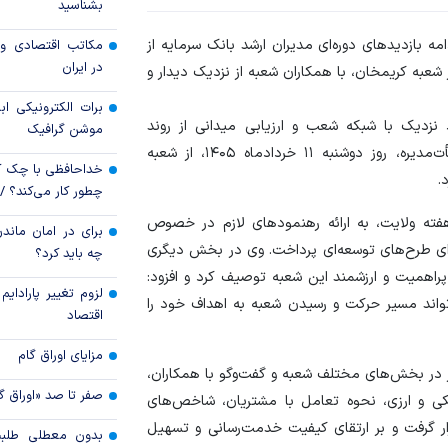
بشناسید
قیمت دلار و یورو م
امه بازدید‌های دوره‌ای مدیران ارشد بانک سرمایه از
مکاتب اقتصادی و 
امروز پنجشنبه ۱۵ مرداد ۱۴۰۵
در ایران
عبه کریمخان، با همکاران شعبه از نزدیک دیدار و
سقوط ارزهای صادر
برات الکترونیکی اب
کارت‌های بازرگانی
نزدیک با شبکه شعب و ارزیابی میدانی از روند
موشن گرافیک
فعالیت‌ها، موسی اسلامیان، مدیرعامل بانک و عضو هیأت‌مدیره، روز دوشنبه ۱۱ خردادماه ۱۴۰۵، از شعبه
خداحافظی با چک ک
.
چطور کار می‌کند؟ 
ته ولایت، به ارائه رهنمود‌های لازم در خصوص
برای در امان ماندن
ی طرح‌های توسعه‌ای پرداخت. وی در بخش دیگری
چه باید کرد؟
راهمیت و ارزشمند این شعبه توصیف کرد و افزود:
لزوم تغییر پارادای
تواند مسیر حرکت و رسیدن شعبه به اهداف خود را
اقتصاد
مزایای اوراق گام
 در بخش‌های مختلف شعبه و گفت‌و‌گو با همکاران،
صفر تا صد «اوراق گ
کی و ارزی، نحوه تعامل با مشتریان، شاخص‌های
رار گرفت و بر ارتقای کیفیت خدمت‌رسانی و تسهیل
بدون معطلی طلبت