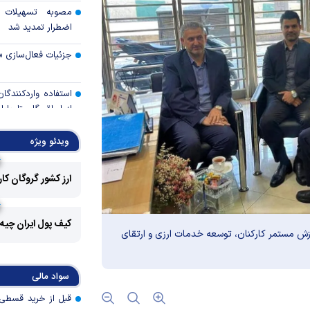
مصوبه تسهیلات 
اضطرار تمدید شد
جزئیات فعال‌سازی «
استفاده واردکنندگا
شد
ویدئو ویژه
رالی وال‌استریت، آسی
ارز کشور گروگان کا
جهان با افزایش 
مواجه است
کیف پول ایران چیه
وزش مستمر کارکنان، توسعه خدمات ارزی و ارتقای
تأمی
توسط بانک مسکن
پروژه‌ها در اولویت قر
سواد مالی
اولویت‌های بانک
اقتصاد جنگی