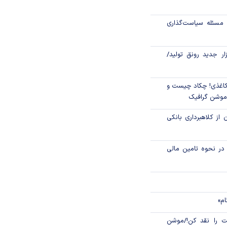
رکز مبادله ایران؛
مسئله سیاست‌گذاری
اتی در سیاهچاله
زار جدید رونق تولید/
اغذی! چکاد چیست و
/موشن گرافیک
 از کلاهبرداری بانکی
م در نحوه تامین مالی
ام»
 را نقد کن!/موشن