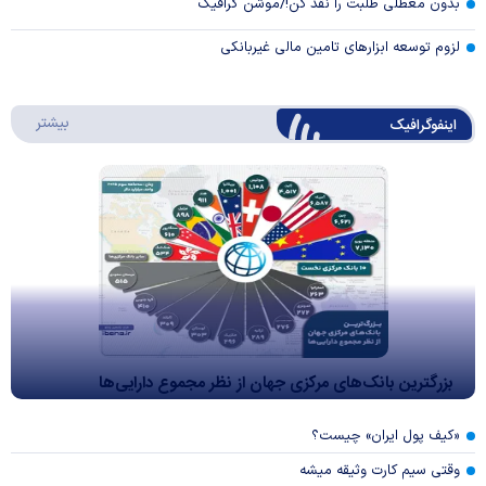
بدون معطلی طلبت را نقد کن!/موشن گرافیک
لزوم توسعه ابزارهای تامین مالی غیربانکی
درباره 
بیشتر
اینفوگرافیک
بزرگترین بانک‌های مرکزی جهان از نظر مجموع دارایی‌ها
«کیف پول ایران» چیست؟
وقتی سیم کارت وثیقه میشه