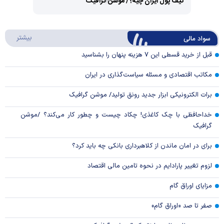
کیف پول ایران چیه؟/ موشن گرافیک
Video
Play
درباره
بیشتر
سواد مالی
Video
قبل از خرید قسطی این ۷ هزینه پنهان را بشناسید
مکاتب اقتصادی و مسئله سیاست‌گذاری در ایران
برات الکترونیکی ابزار جدید رونق تولید/ موشن گرافیک
خداحافظی با چک کاغذی! چکاد چیست و چطور کار می‌کند؟ /موشن
گرافیک
برای در امان ماندن از کلاهبرداری بانکی چه باید کرد؟
لزوم تغییر پارادایم در نحوه تامین مالی اقتصاد
مزایای اوراق گام
صفر تا صد «اوراق گام»