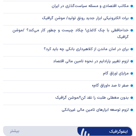
مکاتب اقتصادی و مسئله سیاست‌گذاری در ایران
برات الکترونیکی ابزار جدید رونق تولید/ موشن گرافیک
خداحافظی با چک کاغذی! چکاد چیست و چطور کار می‌کند؟ /موشن
گرافیک
برای در امان ماندن از کلاهبرداری بانکی چه باید کرد؟
لزوم تغییر پارادایم در نحوه تامین مالی اقتصاد
مزایای اوراق گام
صفر تا صد «اوراق گام»
بدون معطلی طلبت را نقد کن!/موشن گرافیک
لزوم توسعه ابزارهای تامین مالی غیربانکی
درباره 
بیشتر
اینفوگرافیک