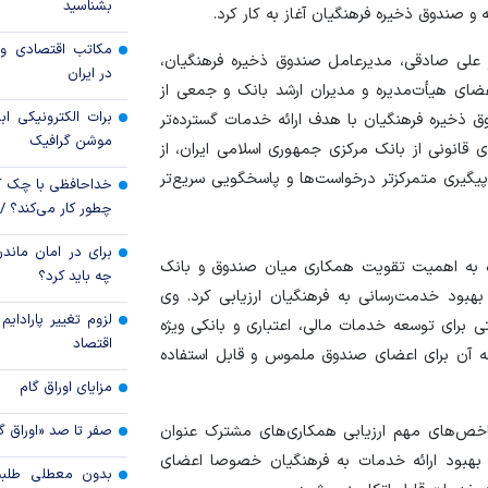
بشناسید
و صندوق ذخیره فرهنگیان آغاز به کار کرد.
مکاتب اقتصادی و 
تأمین مالی بازساز
 روز دوشنبه ۱۸ خردادماه ۱۴۰۵ با حضور علی صادقی، مدیرعامل صندوق ذخیره فرهنگیان،
در ایران
دوش بانک‌ها باشد
ای هیأت‌مدیره و مدیران ارشد بانک و جمعی از
برات الکترونیکی اب
ق ذخیره فرهنگیان با هدف ارائه خدمات گسترده‌تر
موشن گرافیک
ی قانونی از بانک مرکزی جمهوری اسلامی ایران، از
 پیگیری متمرکزتر درخواست‌ها و پاسخگویی سریع‌تر
خداحافظی با چک ک
چطور کار می‌کند؟ 
برای در امان ماندن
ره به اهمیت تقویت همکاری میان صندوق و بانک
چه باید کرد؟
 بهبود خدمت‌رسانی به فرهنگیان ارزیابی کرد. وی
لزوم تغییر پارادای
 برای توسعه خدمات مالی، اعتباری و بانکی ویژه
اقتصاد
جه آن برای اعضای صندوق ملموس و قابل استفاده
مزایای اوراق گام
صفر تا صد «اوراق گ
ص‌های مهم ارزیابی همکاری‌های مشترک عنوان
 بهبود ارائه خدمات به فرهنگیان خصوصا اعضای
بدون معطلی طلبت