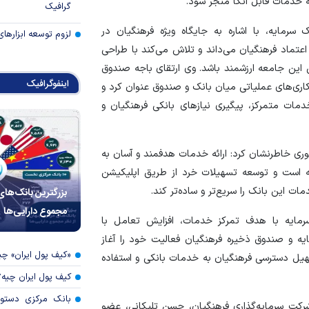
 خدمات قابل اتکا منجر شود.
گرافیک
رمایه، با اشاره به جایگاه ویژه فرهنگیان در
لزوم توسعه ابزارهای
 اعتماد فرهنگیان می‌داند و تلاش می‌کند با طراحی
این جامعه ارزشمند باشد. وی ارتقای باجه صندوق
اینفوگرافیک
اری‌های عملیاتی میان بانک و صندوق عنوان کرد و
خدمات متمرکز، پیگیری نیاز‌های بانکی فرهنگیان و
وری خاطرنشان کرد: ارائه خدمات هدفمند و آسان به
یه است و توسعه تسهیلات خرد از طریق اپلیکیشن
ات این بانک را سریع‌تر و ساده‌تر کند.
بزرگترین بانک‌های
مجموع دارایی‌ها
مایه با هدف تمرکز خدمات، افزایش تعامل با
ه و صندوق ذخیره فرهنگیان فعالیت خود را آغاز
«کیف پول ایران» 
هیل دسترسی فرهنگیان به خدمات بانکی و استفاده
کیف پول ایران چیه
بانک مرکزی دستور
شرکت سرمایه‌گذاری فرهنگیان، حسن تلیکانی، عضو