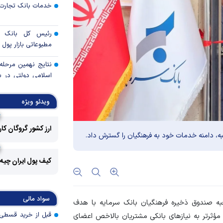
خدمات بانک تجارت 
رئیس کل بانک م
مطبوعاتی بازار پول و
نتایج نهمین مرحله 
برگزاری حراج دهم
ویدئو ویژه
خبرنگاران؛ اعتبار قلم‌
ارز کشور گروگان کا
طلا در دو راهی هرمز 
ه، دامنه خدمات خود به فرهنگیان را گسترش داد.
کیف پول ایران چیه
قیمت نفت یک دلار ب
سرمایه‌گذاران دوب
سواد مالی
رفتند
به صندوق ذخیره فرهنگیان بانک سرمایه با هدف
ؤثرتر به نیاز‌های بانکی مشتریان بالاخص اعضای
شوک جدید در بازار کا