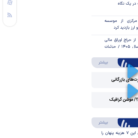
در یک نگاه
رکزی از موسسه
 ارز بازدید کرد
از حراج اوراق مالی
اسلامی دولتی در سال ۱۴۰۵ / جزئیات
درباره ویدئو ویژه
بیشتر
اند
رت‌های بازرگانی
و فدرال‌رزرو
Play
؟/ موشن گرافیک
الا رفت
Video
Play
اره سراغ بیت‌کوین
درباره سواد مالی
بیشتر
Video
قبل از خرید قسطی این ۷ هزینه پنهان را
ر آمریکا