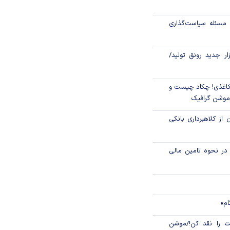
مسئله سیاست‌گذاری
ی اقتصاد نباید بر
زار جدید رونق تولید/
اغذی! چکاد چیست و
/موشن گرافیک
 از کلاهبرداری بانکی
م در نحوه تامین مالی
ام»
 را نقد کن!/موشن