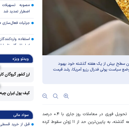
مصوبه تسهیلات 
اضطرار تمدید شد
جزئیات فعال‌سازی «
استفاده واردکنندگا
شد
ویدئو ویژه
رالی وال‌استریت، آسی
ترین سطح بیش از یک هفته گذشته خود بهبود
 موضع سیاست پولی فدرال رزرو آمریکا، رشد قیمت
ارز کشور گروگان کا
جهان با افزایش 
مواجه است
کیف پول ایران چیه
تأمی
توسط بانک مسکن
پروژه‌ها در اولویت قر
به نقل از ایسنا، قیمت هر اونس طلا برای تحویل فوری در معاملات روز جاری با ۰.۴ درصد
سواد مالی
اولویت‌های بانک
افزایش، به ۴۱۷۶ دلار ۳۴ سنت رسید. این فلز ارزشمند جمعه گذشته، به پایین‌ترین حد از ۱۱ ژوئن سقوط کرده
اقتصاد جنگی