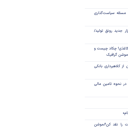
رکز مبادله ایران؛
مسئله سیاست‌گذاری
اتی در سیاهچاله
زار جدید رونق تولید/
اغذی! چکاد چیست و
/موشن گرافیک
 از کلاهبرداری بانکی
م در نحوه تامین مالی
ام»
 را نقد کن!/موشن