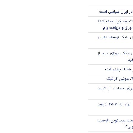
در ایران سیاسی است
لات مسکن نصف شد/
وراق و دریافت وام
مل بانک توسعه تعاون
بانک مرکزی باید از
ذرد
؟
؟/ موشن گرافیک
رای حمایت از تولید
تورم فصلی بخش برق به ۶۵.۷ درصد
ی قیمت بیت‌کوین؛ فرصت
ولی؟