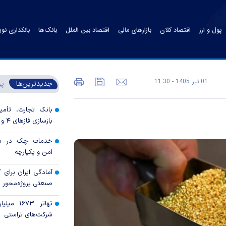
پول و ارز
اقتصاد کلان
بازارهای مالی
اقتصاد بین الملل
بانک‌ها
بانکداری نو
01 تير 1405 - 11:30
جدیدترین‌ها
پر
بانک تجارت، تأمین
بازسازی فاز‌های ۴ و ۵ پارس جنوبی
خدمات چک در بان
امن و یکپارچه
آمادگی ایران برای
صنعتی پروژه‌محور 
تهاتر ۶۷۳
شرکت‌های تراستی