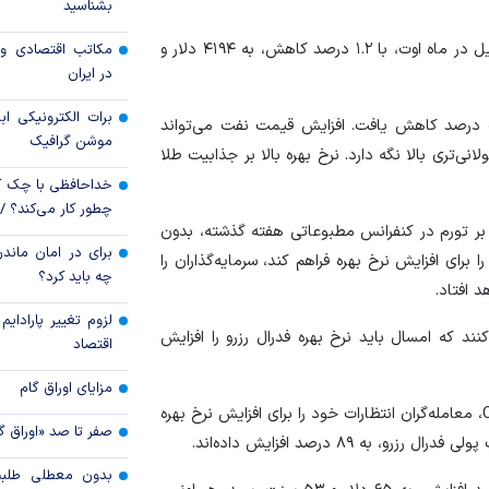
بشناسید
قیمت دلار و یورو م
قیمت هر اونس طلا در بازار معاملات آتی آمریکا برای تحویل در ماه اوت، با ۱.۲ درصد کاهش، به ۴۱۹۴ دلار و
مکاتب اقتصادی و 
امروز پنجشنبه ۱۵ مرداد ۱۴۰۵
در ایران
سقوط ارزهای صادر
برات الکترونیکی اب
 درصد کاهش یافت. افزایش قیمت نفت می‌تواند
کارت‌های بازرگانی
موشن گرافیک
نی‌تری بالا نگه دارد. نرخ بهره بالا بر جذابیت طلا
خداحافظی با چک ک
چطور کار می‌کند؟ 
بر تورم در کنفرانس مطبوعاتی هفته گذشته، بدون
برای در امان ماندن
رای افزایش نرخ بهره فراهم کند، سرمایه‌گذاران را
چه باید کرد؟
 افتاد.
لزوم تغییر پارادای
 می‌کنند که امسال باید نرخ بهره فدرال رزرو را افزایش
اقتصاد
مزایای اوراق گام
بر اساس گزارش رویترز، طبق ابزار دیده‌بان فدرال شرکت CME، معامله‌گران انتظارات خود را برای افزایش نرخ بهره
صفر تا صد «اوراق گ
بدون معطلی طلبت