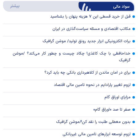
درباره
بیشتر
سواد مالی
Video
قبل از خرید قسطی این ۷ هزینه پنهان را بشناسید
مکاتب اقتصادی و مسئله سیاست‌گذاری در ایران
برات الکترونیکی ابزار جدید رونق تولید/ موشن گرافیک
خداحافظی با چک کاغذی! چکاد چیست و چطور کار می‌کند؟ /موشن
گرافیک
برای در امان ماندن از کلاهبرداری بانکی چه باید کرد؟
لزوم تغییر پارادایم در نحوه تامین مالی اقتصاد
مزایای اوراق گام
صفر تا صد «اوراق گام»
بدون معطلی طلبت را نقد کن!/موشن گرافیک
لزوم توسعه ابزارهای تامین مالی غیربانکی