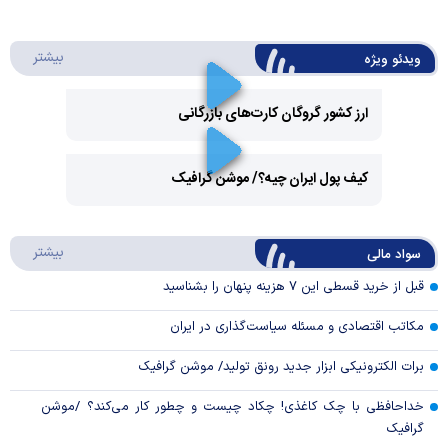
درباره 
بیشتر
ویدئو ویژه
ارز کشور گروگان کارت‌های بازرگانی
Play
کیف پول ایران چیه؟/ موشن گرافیک
Video
Play
درباره
بیشتر
سواد مالی
Video
قبل از خرید قسطی این ۷ هزینه پنهان را بشناسید
مکاتب اقتصادی و مسئله سیاست‌گذاری در ایران
برات الکترونیکی ابزار جدید رونق تولید/ موشن گرافیک
خداحافظی با چک کاغذی! چکاد چیست و چطور کار می‌کند؟ /موشن
گرافیک