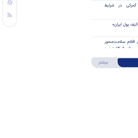
گمرکی در شرایط
کیف پول ایران»
ن اقلام سلامت‌محور
از اوراق گام تا پایان سال ۱۴۰۵ تمدید
درباره ویدئو ویژه
بیشتر
ا را تکان داد
قیمت مواد غذایی
ن مالی ۳۹۶ هزار واحد نهضت ملی
/ فروش اقساطی
ار گیرد
 مرکزی در شرایط