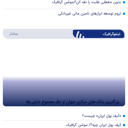
بدون معطلی طلبت را نقد کن!/موشن گرافیک
لزوم توسعه ابزارهای تامین مالی غیربانکی
درباره 
بیشتر
اینفوگرافیک
بزرگترین بانک‌های مرکزی جهان از نظر مجموع دارایی‌ها
«کیف پول ایران» چیست؟
کیف پول ایران چیه؟/ موشن گرافیک