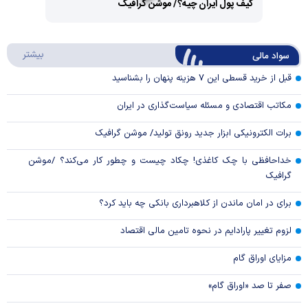
کیف پول ایران چیه؟/ موشن گرافیک
Video
Play
درباره
بیشتر
سواد مالی
Video
قبل از خرید قسطی این ۷ هزینه پنهان را بشناسید
مکاتب اقتصادی و مسئله سیاست‌گذاری در ایران
برات الکترونیکی ابزار جدید رونق تولید/ موشن گرافیک
خداحافظی با چک کاغذی! چکاد چیست و چطور کار می‌کند؟ /موشن
گرافیک
برای در امان ماندن از کلاهبرداری بانکی چه باید کرد؟
لزوم تغییر پارادایم در نحوه تامین مالی اقتصاد
مزایای اوراق گام
صفر تا صد «اوراق گام»