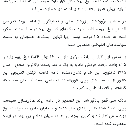
نزدیک به کف دامنه نرخ بهره خنثی قرار دارد؛ موضوعی که نشان می‌دهد
شرایط پولی هنوز از فعالیت‌های اقتصادی حمایت می‌کند.
در مقابل، برآورد‌های بازار‌های مالی و تحلیلگران از ادامه روند تدریجی
افزایش نرخ بهره حکایت دارد؛ به‌گونه‌ای که نرخ بهره در میان‌مدت ممکن
است به حدود ۱.۵ درصد برسد، زیرا توازن ریسک‌ها همچنان به سمت
سیاست‌های انقباضی متمایل است.
بر اساس این گزارش، بانک مرکزی ژاپن در ۱۶ ژوئن ۲۰۲۶ نرخ بهره پایه را
۰.۲۵ واحد درصد افزایش داد و به یک درصد رساند؛ بالاترین سطح از سال
۱۹۹۵ تاکنون. این اقدام نشان‌دهنده ادامه فاصله گرفتن تدریجی این
کشور از سیاست‌های پولی فوق‌العاده انبساطی است که طی سه دهه
گذشته بر اقتصاد ژاپن حاکم بود.
بانک ملی قطر یادآور شد این تصمیم در ادامه روند عادی‌سازی سیاست
پولی اتخاذ شده که از ابتدای سال ۲۰۲۴ و با پایان دادن به سیاست نرخ
بهره منفی آغاز شد و اکنون توجه بازار‌ها به میزان تداوم این روند در آینده
معطوف شده است.