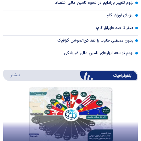
لزوم تغییر پارادایم در نحوه تامین مالی اقتصاد
مزایای اوراق گام
صفر تا صد «اوراق گام»
بدون معطلی طلبت را نقد کن!/موشن گرافیک
لزوم توسعه ابزارهای تامین مالی غیربانکی
درباره 
بیشتر
اینفوگرافیک