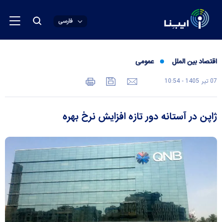
فارسی
اقتصاد بین الملل
عمومی
07 تير 1405 - 10:54
ژاپن در آستانه دور تازه افزایش نرخ بهره