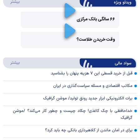
درباره 
بیشتر
ویدئو ویژه
۶۶ سالگی بانک مرکزی
Play
وقت خریدن طلاست؟
Video
Play
درباره
بیشتر
سواد مالی
Video
قبل از خرید قسطی این ۷ هزینه پنهان را بشناسید
مکاتب اقتصادی و مسئله سیاست‌گذاری در ایران
برات الکترونیکی ابزار جدید رونق تولید/ موشن گرافیک
خداحافظی با چک کاغذی! چکاد چیست و چطور کار می‌کند؟ /موشن
گرافیک
برای در امان ماندن از کلاهبرداری بانکی چه باید کرد؟