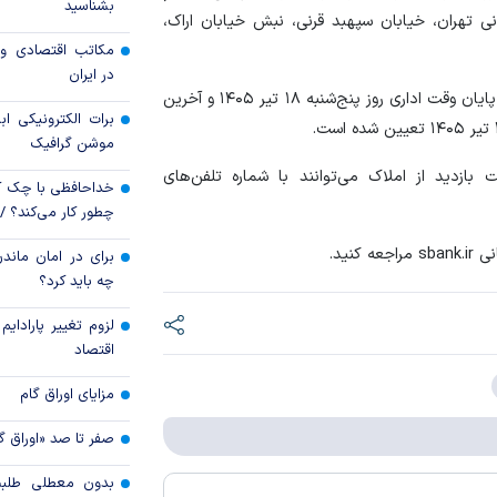
بشناسید
انی تهران، خیابان سپهبد قرنی، نبش خیابان اراک،
قیمت دلار و یورو م
مکاتب اقتصادی و 
امروز پنجشنبه ۱۵ مرداد ۱۴۰۵
در ایران
بر این اساس، آخرین مهلت خرید اسناد شرکت در مزایده تا پایان وقت اداری روز پنج‌شنبه ۱۸ تیر ۱۴۰۵ و آخرین
سقوط ارزهای صادر
برات الکترونیکی اب
کارت‌های بازرگانی
موشن گرافیک
زدید از املاک می‌توانند با شماره تلفن‌های
خداحافظی با چک ک
چطور کار می‌کند؟ 
نی
sbank.ir
مراجعه کنید.
برای در امان ماندن
چه باید کرد؟
لزوم تغییر پارادای
اقتصاد
مزایای اوراق گام
صفر تا صد «اوراق گ
بدون معطلی طلبت