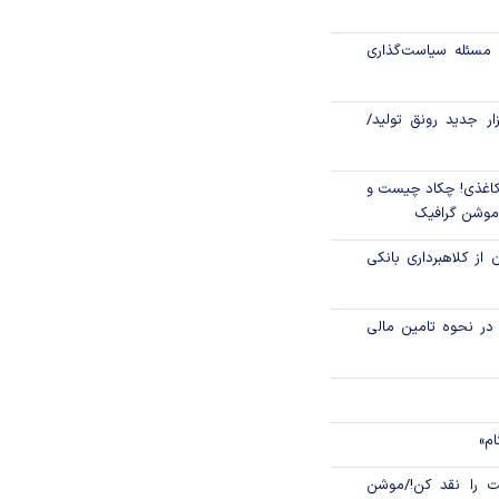
رکز مبادله ایران؛
مسئله سیاست‌گذاری
اتی در سیاهچاله
زار جدید رونق تولید/
اغذی! چکاد چیست و
/موشن گرافیک
 از کلاهبرداری بانکی
م در نحوه تامین مالی
ام»
 را نقد کن!/موشن