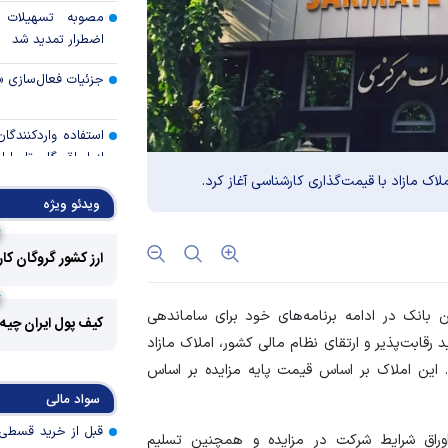
مصوبه تسهیلات 
اضطرار تمدید شد
جزئیات فعال‌سازی «
استفاده واردکنندگا
شد
ک مازاد با قیمت‌گذاری کارشناسی آغاز کرد.
ویدئو ویژه
رالی وال‌استریت، آسی
ارز کشور گروگان کا
جهان با افزایش 
مواجه است
ن بانک در ادامه برنامه‌های خود برای ساماندهی
کیف پول ایران چیه
تأمی
د رقابت‌پذیر و ارتقای نظام مالی کشور، املاک مازاد
توسط بانک مسکن
. این املاک بر اساس قیمت پایه مزایده بر اساس
پروژه‌ها در اولویت قر
سواد مالی
اولویت‌های بانک
اوراق شرایط شرکت در مزایده و همچنین تسلیم
اقتصاد جنگی