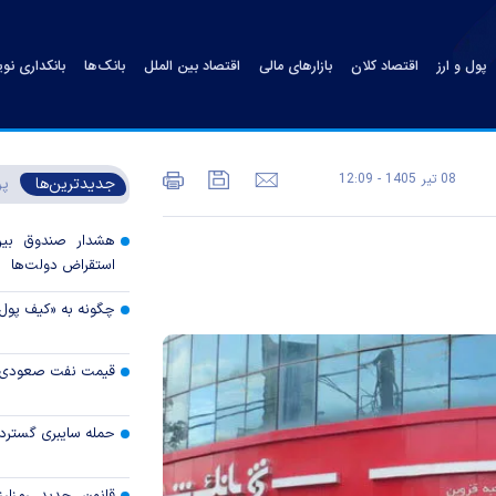
پول و ارز
اقتصاد کلان
بازارهای مالی
اقتصاد بین الملل
بانک‌ها
بانکداری نو
08 تير 1405 - 12:09
جدیدترین‌ها
پر
هشدار صندوق بین‌ا
استقراض دولت‌ها
چگونه به «کیف پول
قیمت نفت صعودی 
حمله سایبری گسترده