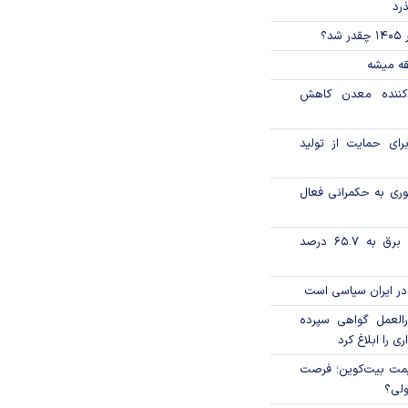
ذرد
؟
قه میشه
دکننده معدن کاهش
رای حمایت از تولید
وری به حکمرانی فعال
تورم فصلی بخش برق به ۶۵.۷ درصد
در ایران سیاسی است
العمل گواهی سپرده
ی را ابلاغ کرد
ی قیمت بیت‌کوین؛ فرصت
ولی؟