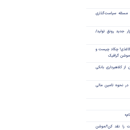
جهانی با شوک نفتی
مسئله سیاست‌گذاری
زار جدید رونق تولید/
اغذی! چکاد چیست و
/موشن گرافیک
 از کلاهبرداری بانکی
م در نحوه تامین مالی
ام»
 را نقد کن!/موشن