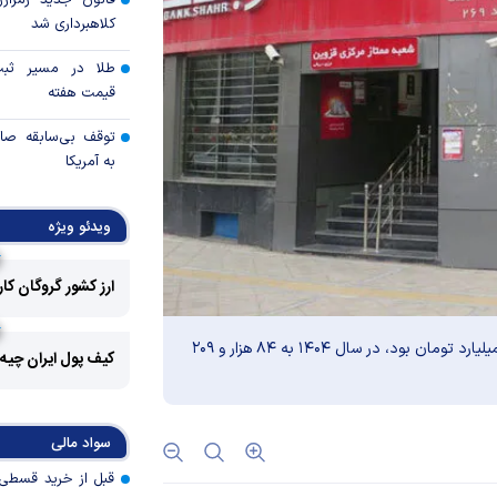
قانون جدید رمزارز
کلاهبرداری شد
طلا در مسیر ثبت 
قیمت هفته
توقف بی‌سابقه صا
به آمریکا
چرا گاز در اروپا گرا
ویدئو ویژه
مزیت رقابتی آینده
ارز کشور گروگان کا
عوارض هرمز؛ فرصت 
سود خالص بانک شهر که در سال ۱۴۰۳ نزدیک به ۳۰ هزار میلیارد تومان بود، در سال ۱۴۰۴ به ۸۴ هزار و ۲۰۹
امنیت دریایی به درآم
کیف پول ایران چیه
کدام گروه‌های کالا
رویه جدید ارز اشخ
سواد مالی
جزئیات دستورالعمل 
تسعیر ارز واردات بدو