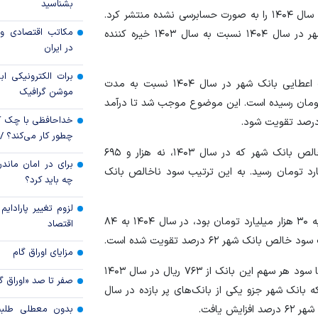
بشناسید
، بانک شهر به تازگی صورت‌های مالی سال ۱۴۰۴ را به صورت حسابرسی نشده منتشر کرد.
رکود تورمی اقتصاد 
مکاتب اقتصادی و 
بررسی صورت‌های مالی نشان می‌دهد که عملکرد بانک شهر در سال ۱۴۰۴ نسبت به سال ۱۴۰۳ خیره کننده
ناشی از جنگ ایران
در ایران
برات الکترونیکی اب
طبق گزارش منتشر شده در سامانه کدال، درآمد تسهیلات اعطایی بانک شهر در سال ۱۴۰۴ نسبت به مدت
موشن گرافیک
۸۵ درصد رشد داشته و به ۵۸ میلیارد تومان رسیده است. این موضوع موجب شد تا درآمد
خداحافظی با چک ک
چطور کار می‌کند؟ 
با وجود افزایش ۵۷ درصدی هزینه سود سپرده، سود ناخالص بانک شهر که در سال ۱۴۰۳، نه هزار و ۶۹۵
برای در امان ماندن
مان بود، در سال ۱۴۰۴ به ۲۴ هزار و ۶۸۳ میلیارد تومان رسید. به این ترتیب سود ناخالص بانک
چه باید کرد؟
لزوم تغییر پارادای
در نهایت سود خالص بانک شهر که در سال ۱۴۰۳ نزدیک به ۳۰ هزار میلیارد تومان بود، در سال ۱۴۰۴ به ۸۴
اقتصاد
مزایای اوراق گام
بازدهی خوب بانک شهر در کسب سود خالص موجب شد تا سود هر سهم این بانک از ۷۶۳ ریال در سال ۱۴۰۳
صفر تا صد «اوراق گ
۱۴۰۴ رشد کند، به طوری که بانک شهر جزو یکی از بانک‌های پر بازده در سال
بدون معطلی طلبت