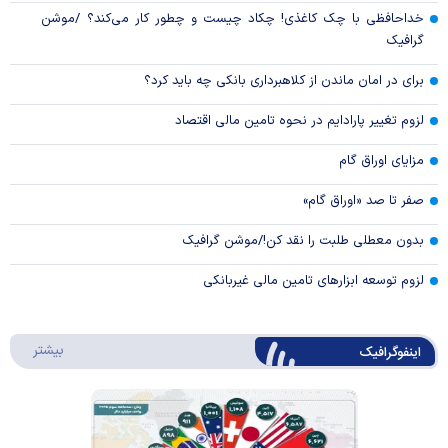
خداحافظی با چک کاغذی! چکاد چیست و چطور کار می‌کند؟ /موشن
گرافیک
برای در امان ماندن از کلاهبرداری بانکی چه باید کرد؟
لزوم تغییر پارادایم در نحوه تامین مالی اقتصاد
مزایای اوراق گام
صفر تا صد «اوراق گام»
بدون معطلی طلبت را نقد کن!/موشن گرافیک
لزوم توسعه ابزارهای تامین مالی غیربانکی
درباره 
بیشتر
اینفوگرافیک