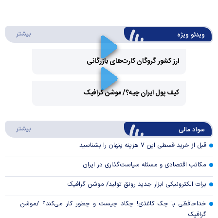
درباره 
بیشتر
ویدئو ویژه
ارز کشور گروگان کارت‌های بازرگانی
Play
کیف پول ایران چیه؟/ موشن گرافیک
Video
Play
درباره
بیشتر
سواد مالی
Video
قبل از خرید قسطی این ۷ هزینه پنهان را بشناسید
مکاتب اقتصادی و مسئله سیاست‌گذاری در ایران
برات الکترونیکی ابزار جدید رونق تولید/ موشن گرافیک
خداحافظی با چک کاغذی! چکاد چیست و چطور کار می‌کند؟ /موشن
گرافیک