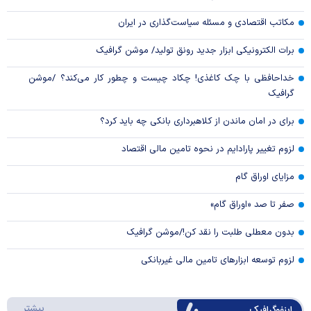
مکاتب اقتصادی و مسئله سیاست‌گذاری در ایران
برات الکترونیکی ابزار جدید رونق تولید/ موشن گرافیک
خداحافظی با چک کاغذی! چکاد چیست و چطور کار می‌کند؟ /موشن
گرافیک
برای در امان ماندن از کلاهبرداری بانکی چه باید کرد؟
لزوم تغییر پارادایم در نحوه تامین مالی اقتصاد
مزایای اوراق گام
صفر تا صد «اوراق گام»
بدون معطلی طلبت را نقد کن!/موشن گرافیک
لزوم توسعه ابزارهای تامین مالی غیربانکی
درباره 
بیشتر
اینفوگرافیک