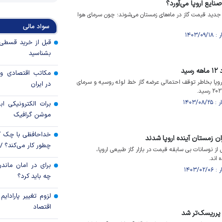
ایع اروپا می‌آورد؟
 جدید قیمت گاز در ماه‌های زمستان می‌شوند؛ چون سرمای هوا
سواد مالی
بشناسید
ید
مکاتب اقتصادی و 
پا بخاطر توقف احتمالی عرضه گاز خط لوله روسیه و سرمای
در ایران
برات الکترونیکی اب
موشن گرافیک
خداحافظی با چک ک
ران زمستان آینده اروپا شدند
چطور کار می‌کند؟ 
 نوسانات بی سابقه قیمت در بازار گاز طبیعی اروپا،
 اند.
برای در امان ماندن
چه باید کرد؟
لزوم تغییر پارادای
اقتصاد
ه پرریسک‌تر شد