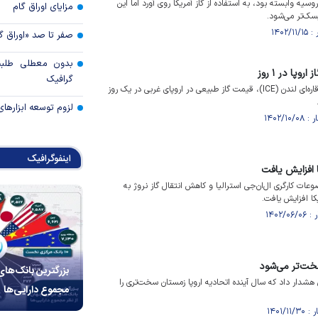
وسیه وابسته بود، به استفاده از گاز آمریکا روی آورد اما این
مزایای اوراق گام
یسک‌تر می‌شود.
صفر تا صد «اوراق گ
بدون معطلی طلبت
گرافیک
بر اساس داده های بورس بین قاره‌ای لندن (ICE)، قیمت گاز طبیعی در اروپای غربی در یک روز
لزوم توسعه ابزارهای
اینفوگرافیک
ا افزایش یافت
ت کارگری ال‌ان‌جی استرالیا و کاهش انتقال گاز نروژ به
یکا افزایش یافت.
سخت‌تر می‌شود
بزرگترین بانک‌های
 هشدار داد که سال آینده اتحادیه اروپا زمستان سخت‌تری را
مجموع دارایی‌ها