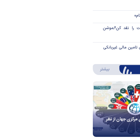
ام»
 را نقد کن!/موشن
 تامین مالی غیربانکی
درباره اینفوگرافیک
بیشتر
 مرکزی جهان از نظر