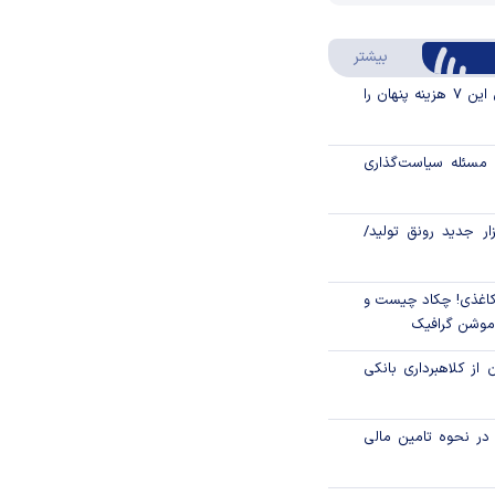
Video
Play
درباره سواد مالی
بیشتر
Video
قبل از خرید قسطی این ۷ هزینه پنهان را
مسئله سیاست‌گذاری
زار جدید رونق تولید/
اغذی! چکاد چیست و
/موشن گرافیک
 از کلاهبرداری بانکی
م در نحوه تامین مالی