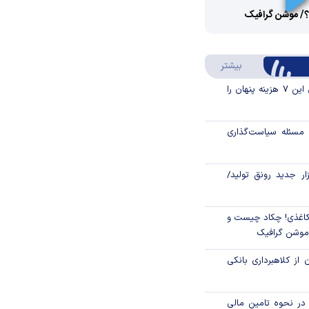
؟/ موشن گرافیک
Video
Play
درباره سواد مالی
بیشتر
Video
قبل از خرید قسطی این ۷ هزینه پنهان را
مسئله سیاست‌گذاری
زار جدید رونق تولید/
اغذی! چکاد چیست و
/موشن گرافیک
 از کلاهبرداری بانکی
م در نحوه تامین مالی