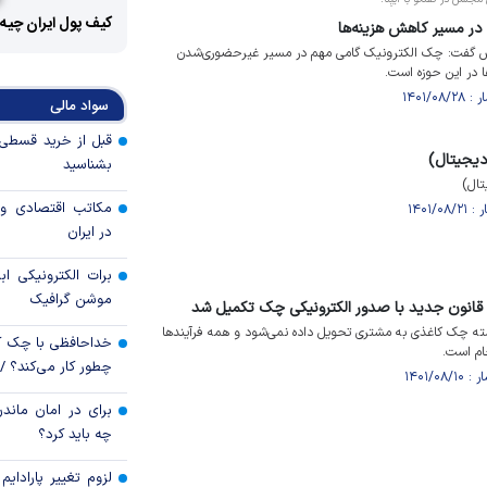
کیف پول ایران چیه
در مسیر کاهش هزینه‌ها
لس گفت: چک الکترونیک گامی مهم در مسیر غیرحضوری‌شدن
 در این حوزه است.
سواد مالی
یجیتال)
بشناسید
تال)
مکاتب اقتصادی و 
در ایران
برات الکترونیکی اب
موشن گرافیک
انون جدید با صدور الکترونیکی چک تکمیل شد
سته چک کاغذی به مشتری تحویل داده نمی‌شود و همه فرآیند‌ها
خداحافظی با چک ک
ام است.
چطور کار می‌کند؟ 
برای در امان ماندن
چه باید کرد؟
لزوم تغییر پارادای