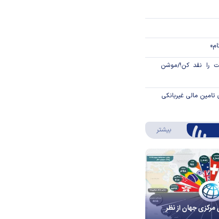
ام»
 را نقد کن!/موشن
 تامین مالی غیربانکی
درباره اینفوگرافیک
بیشتر
 مرکزی جهان از نظر