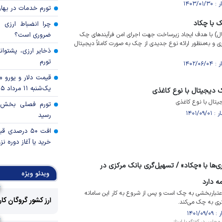
تورم خدمات در بهار ۱۴۰۵ چقدر شد
 با چکاد
چرا انضباط ارزی ب
ل) با هدف ایجاد زیرساخت جهت اجرای امن فرآیندهای چک
ضروری است؟
و به‌منظور ارائه نوع جدیدی از چک به صورت کاملاً دیجیتال
ذخایر ارزی، پشتوانه 
تورم
قیمت دلار و یورو مرک
یک‌شنبه ۱۱ مرداد ۱۴۰۵
دیجیتال با نوع کاغذی
تال با نوع کاغذی
رسید
افت ۵۰ درصد
خرید یا آغاز دوره نز
ری‌ها با «چکاد» / تسهیل‌گری بانک مرکزی در
ویدئو ویژه
ه دارد
اعتباربخشی به چک است و پس از شروع به کار این سامانه
ارز کشور گروگان کا
ری به چک می‌کند.
لس در گفتگو با ایبِنا؛