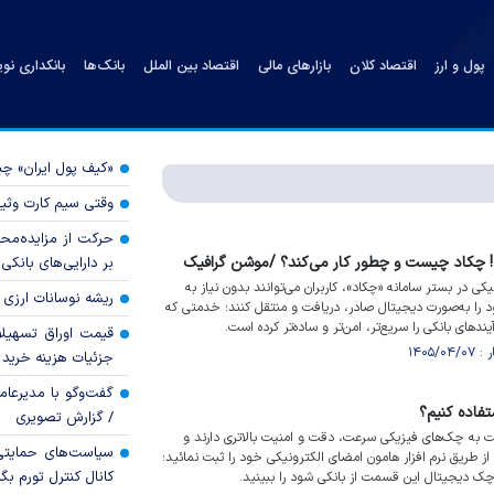
پول و ارز
اقتصاد کلان
بازارهای مالی
اقتصاد بین الملل
بانک‌ها
بانکداری نو
«کیف پول ایران» 
وقتی سیم کارت وثی
حرکت از مزایده‌مح
چکاد چیست و چطور کار می‌کند؟ /موشن گرافیک
بر دارایی‌های بانکی
یکی در بستر سامانه «چکاد»، کاربران می‌توانند بدون نیاز به
ریشه نوسانات ارزی 
را به‌صورت دیجیتال صادر، دریافت و منتقل کنند؛ خدمتی که
د‌های بانکی را سریع‌تر، امن‌تر و ساده‌تر کرده است.
قیمت اوراق تسهی
جزئیات هزینه خرید ا
گفت‌وگو با مدیرعا
فاده کنیم؟
/ گزارش تصویری
 به چک‌های فیزیکی سرعت، دقت و امنیت بالاتری دارند و
سیاست‌های حمایتی 
ید از طریق نرم افزار هامون امضای الکترونیکی خود را ثبت نمائید؛
کانال کنترل تورم بگ
ز چک دیجیتال این قسمت از بانکی شود را ببینید.