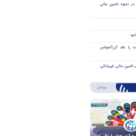
م در نحوه تامین مالی
ام»
 را نقد کن!/موشن
 تامین مالی غیربانکی
درباره اینفوگرافیک
بیشتر