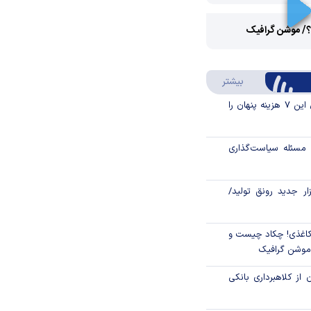
Play
؟/ موشن گرافیک
Video
Play
درباره سواد مالی
بیشتر
Video
قبل از خرید قسطی این ۷ هزینه پنهان را
مسئله سیاست‌گذاری
زار جدید رونق تولید/
اغذی! چکاد چیست و
/موشن گرافیک
 از کلاهبرداری بانکی