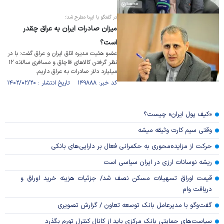
در گفتگو با ایبِنا مطرح شد؛
میزان صادرات ایران به عراق چقدر
است؟
عضو هئیت مدیره اتاق ایران و عراق گفت: با در
نظر گرفتن کالا‌های قاچاق و مسافری سالانه ۱۲
میلیارد دلار صادرات به عراق داریم.
کد خبر: ۱۴۹۸۸۸ تاریخ انتشار : ۱۴۰۲/۰۲/۲۰
«کیف پول ایران» چیست؟
وقتی سیم کارت وثیقه میشه
حرکت از مزایده‌محوری به حکمرانی فعال بر دارایی‌های بانکی
ریشه نوسانات ارزی در ایران سیاسی است
قیمت اوراق تسهیلات مسکن نصف شد/ جزئیات هزینه خرید اوراق و
دریافت وام
گفت‌وگو با مدیرعامل بانک توسعه تعاون / گزارش تصویری
سیاست‌های حمایتی بانک مرکزی باید از کانال کنترل تورم بگذرد