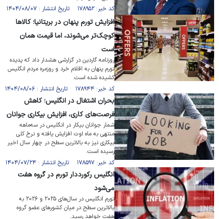
کد خبر: ۱۷۸۹۵۲ تاریخ انتشار : ۱۴۰۴/۰۸/۰۷
افزایش تورم پنهان در بریتانیا؛ کالا‌ها
کوچک‌تر می‌شوند، اما قیمت همان
است
روزنامه گاردین در گزارشی هشدار داد که پدیده
تورم پنهان به اقلام خرد و روزمره مردم انگلیس
کشیده شده است.
کد خبر: ۱۷۸۹۴۴ تاریخ انتشار : ۱۴۰۴/۰۸/۰۶
بحران اشتغال در انگلیس؛ کاهش
فرصت‌های کاری، افزایش بیکاری جوانان
شمار جوانان بیکار در انگلیس در سه‌ماهه
منتهی به ماه اوت افزایش یافته و نرخ کلی
بیکاری نیز به بالاترین سطح در چهار سال اخیر
رسیده است.
کد خبر: ۱۷۸۵۹۷ تاریخ انتشار : ۱۴۰۴/۰۷/۲۴
انگلیس رکورددار تورم در گروه هفت
می‌شود
تورم انگلیس در سال‌های ۲۰۲۵ و ۲۰۲۶ به
بالاترین سطح در میان کشور‌های عضو گروه
هفت خواهد رسید.