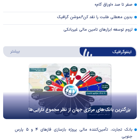
صفر تا صد «اوراق گام»
بدون معطلی طلبت را نقد کن!/موشن گرافیک
لزوم توسعه ابزارهای تامین مالی غیربانکی
درباره 
بیشتر
اینفوگرافیک
بزرگترین بانک‌های مرکزی جهان از نظر مجموع دارایی‌ها
بانک تجارت، تأمین‌کننده مالی پروژه بازسازی فاز‌های ۴ و ۵ پارس
جنوبی