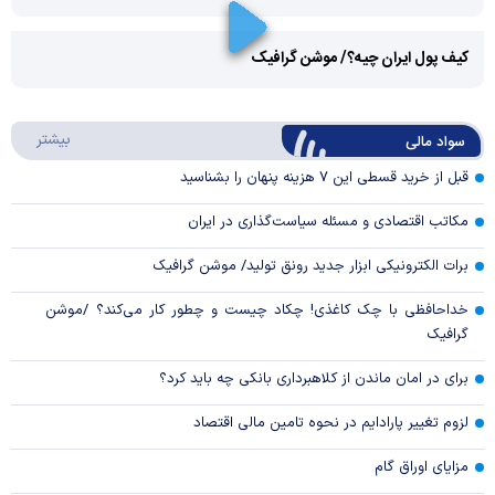
Play
کیف پول ایران چیه؟/ موشن گرافیک
Video
Play
درباره
بیشتر
سواد مالی
Video
قبل از خرید قسطی این ۷ هزینه پنهان را بشناسید
مکاتب اقتصادی و مسئله سیاست‌گذاری در ایران
برات الکترونیکی ابزار جدید رونق تولید/ موشن گرافیک
خداحافظی با چک کاغذی! چکاد چیست و چطور کار می‌کند؟ /موشن
گرافیک
برای در امان ماندن از کلاهبرداری بانکی چه باید کرد؟
لزوم تغییر پارادایم در نحوه تامین مالی اقتصاد
مزایای اوراق گام