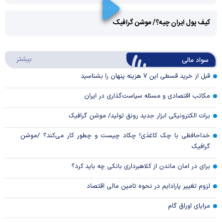
Play
کیف پول ایران چیه؟/ موشن گرافیک
Video
Play
درباره
بیشتر
سواد مالی
Video
قبل از خرید قسطی این ۷ هزینه پنهان را بشناسید
مکاتب اقتصادی و مسئله سیاست‌گذاری در ایران
برات الکترونیکی ابزار جدید رونق تولید/ موشن گرافیک
خداحافظی با چک کاغذی! چکاد چیست و چطور کار می‌کند؟ /موشن
گرافیک
برای در امان ماندن از کلاهبرداری بانکی چه باید کرد؟
لزوم تغییر پارادایم در نحوه تامین مالی اقتصاد
مزایای اوراق گام