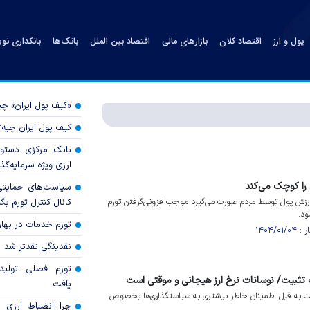
پول و ارز
اقتصاد کلان
بازارهای مالی
اقتصاد بین الملل
بانک‌ها
بانکداری نو
«کیف پول ایران» 
کیف پول ایران چیه
بانک مرکزی دستور
ارزی ویژه سرمایه‌گذار
 را کوچک می‌کند
سیاست‌های حمایتی 
ارزش پول توسط مردم صورت می‌گیرد موجب فزونی‌گرفتن تورم
کانال کنترل تورم بگ
د.
تورم خدمات در بهار ۱۴۰۵ چقدر شد
نقدینگی نقدتر شد
تورم فصلی تولی
ت تثبیت/ نوسانات نرخ ارز هیجانی و موقتی است
یافت
سبت به قبل اطمینان خاطر بیشتری به سیاستگذاری‌ها بخصوص
چرا انضباط ارزی ب