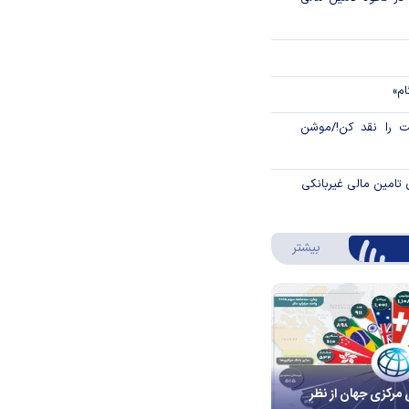
ام»
 را نقد کن!/موشن
 تامین مالی غیربانکی
درباره اینفوگرافیک
بیشتر
 مرکزی جهان از نظر