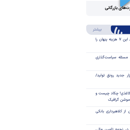
Video
رت‌های بازرگانی
Play
درباره سواد مالی
بیشتر
Video
قبل از خرید قسطی این ۷ هزینه پنهان را
مسئله سیاست‌گذاری
زار جدید رونق تولید/
اغذی! چکاد چیست و
/موشن گرافیک
 از کلاهبرداری بانکی
م در نحوه تامین مالی