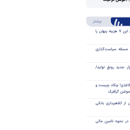
؟/ موشن گرافیک
Video
Play
درباره سواد مالی
بیشتر
Video
قبل از خرید قسطی این ۷ هزینه پنهان را
مسئله سیاست‌گذاری
زار جدید رونق تولید/
اغذی! چکاد چیست و
/موشن گرافیک
 از کلاهبرداری بانکی
م در نحوه تامین مالی