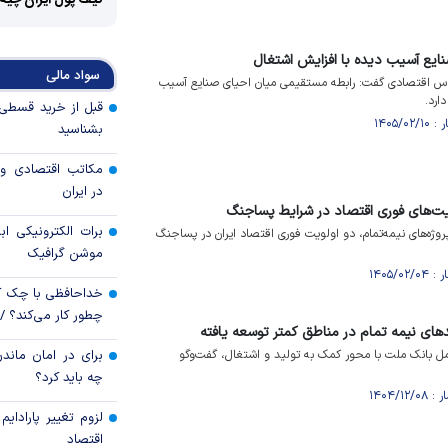
کیف پول ایران چیه
نایع آسیب دیده با افزایش اشتغال
سواد مالی
اس اقتصادی گفت: رابطه مستقیمی میان احیای صنایع آسیب
ارد.
بشناسید
مکاتب اقتصادی و 
در ایران
لویت‌های فوری اقتصاد در شرایط پساجنگ
برات الکترونیکی اب
روژه‌های نیمه‌تمام، دو اولویت فوری اقتصاد ایران در پساجنگ
موشن گرافیک
خداحافظی با چک ک
چطور کار می‌کند؟ 
های نیمه تمام در مناطق کمتر توسعه یافته
 بانک ملت با محور کمک به تولید و اشتغال، گفت‌و‌گو
برای در امان ماندن
چه باید کرد؟
لزوم تغییر پارادای
اقتصاد