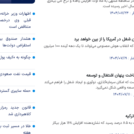
در سه‌ماهه منتهی به ماه اوت افزایش یافته و نرخ کلی بیکاری
 سال اخیر رسیده است.
اظهارات وزیر خزانه‌
قبلی وی درخصو
متناقض است
هشدار صندوق بین‌
استقراض دولت‌ها
سناتور برنی سندرز هشدار داد که انقلاب هوش مصنوعی می‌تواند تا یک دهه آینده ۱۰۰ میلیون
چگونه به «کیف پول
قیمت نفت صعودی 
ساخت پنهان اشتغال و توسعه
ت که امکان سرمایه‌گذاری، نوآوری و ایجاد شغل را فراهم می‌کند
وسعه واقعی شکل نمی‌گیرد.
حمله سایبری گسترده
قانون جدید رمزارز
کلاهبرداری شد
ترکیه
نرخ بیکاری در ترکیه در آگوست به ۸.۵ درصد رسید که نشان‌دهنده افزایش ۱۶۸ هزار بیکار
طلا در مسیر ثبت با
هفته