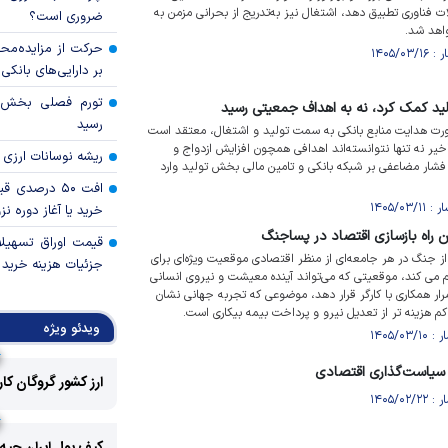
ت فناوری تطبیق دهد، اشتغال نیز به‌تدریج از بحرانی مزمن به
ضروری است؟
اهد شد.
حرکت از مزایده‌مح
بر دارایی‌های بانکی
لید کمک کرد، نه به اهداف جمعیتی رسید
رسید
ورت هدایت منابع بانکی به سمت تولید و اشتغال، معتقد است
یر نه تنها نتوانسته‌اند اهدافی همچون افزایش ازدواج و
ریشه نوسانات ارزی 
 فشار مضاعفی بر شبکه بانکی و تامین مالی بخش تولید وارد
افت ۵۰ درصد
خرید یا آغاز دوره نز
ن راه بازسازی اقتصاد در پساجنگ
قیمت اوراق تسهی
ز جنگ در هر جامعه‌ای از منظر اقتصادی موقعیت ویژه‌ای برای
جزئیات هزینه خرید ا
م می کند، موقعیتی که می‌تواند آینده معیشت و نیروی انسانی
 یا استمرار همکاری با کارگر قرار دهد، موضوعی که تجربه جهانی نشان
 هزینه تر از تعدیل نیرو و پرداخت بیمه بیکاری است.
ویدئو ویژه
سیاست‌گذاری اقتصادی
ارز کشور گروگان کا