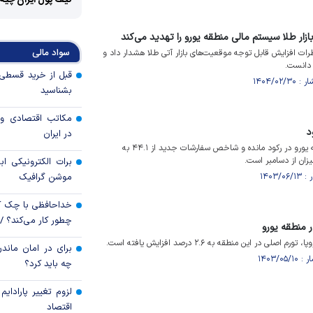
کیف پول ایران چیه
ازار طلا سیستم مالی منطقه یورو را تهدید می‌کند
سواد مالی
رات افزایش قابل توجه موقعیت‌های بازار آتی طلا هشدار داد و
 دانست.
بشناسید
مکاتب اقتصادی و 
د
در ایران
فعالیت کارخانه اگوست منطقه یورو در رکود مانده و شاخص سفارشات جدید از ۴۴.۱ به
برات الکترونیکی اب
موشن گرافیک
خداحافظی با چک ک
چطور کار می‌کند؟ 
ر منطقه یورو
صلی در این منطقه به ۲.۶ درصد افزایش یافته است.
برای در امان ماندن
چه باید کرد؟
لزوم تغییر پارادای
اقتصاد