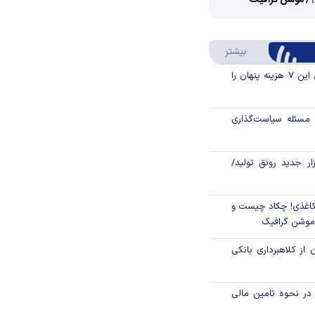
؟/ موشن گرافیک
Video
Play
درباره سواد مالی
بیشتر
Video
قبل از خرید قسطی این ۷ هزینه پنهان را
مسئله سیاست‌گذاری
زار جدید رونق تولید/
اغذی! چکاد چیست و
/موشن گرافیک
 از کلاهبرداری بانکی
م در نحوه تامین مالی