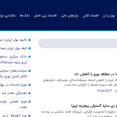
پول و ارز
اقتصاد کلان
بازارهای مالی
اقتصاد بین الملل
بانک‌ها
بانکداری نو
«کیف پول ایران» 
کیف پول ایران چیه
بانک مرکزی دستور
ارزی ویژه سرمایه‌گذار
سیاست‌های حمایتی 
 در منطقه یورو را کاهش داد
کانال کنترل تورم بگ
گ ایران با کاهش اعتماد مصرف‌کنندگان، هزینه‌کرد خانوار‌های
تورم خدمات در بهار ۱۴۰۵ چقدر شد
طر افت دوباره مصرف را افزایش داده است.
نقدینگی نقدتر شد
تورم فصلی تولی
 زیر سایه گسترش پرهزینه اروپا
یافت
 به‌ویژه با محوریت اوکراین، می‌تواند فشار سنگینی بر بودجه
چرا انضباط ارزی ب
ی منطقه یورو وارد کند.