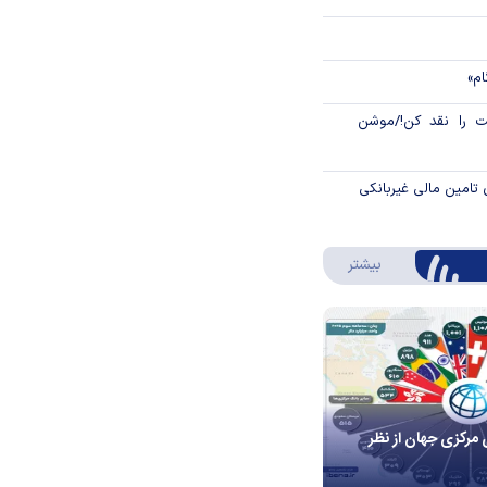
ام»
 را نقد کن!/موشن
 تامین مالی غیربانکی
درباره اینفوگرافیک
بیشتر
 مرکزی جهان از نظر