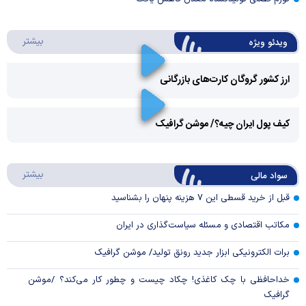
درباره 
بیشتر
ویدئو ویژه
ارز کشور گروگان کارت‌های بازرگانی
Play
کیف پول ایران چیه؟/ موشن گرافیک
Video
Play
درباره
بیشتر
سواد مالی
Video
قبل از خرید قسطی این ۷ هزینه پنهان را بشناسید
مکاتب اقتصادی و مسئله سیاست‌گذاری در ایران
برات الکترونیکی ابزار جدید رونق تولید/ موشن گرافیک
خداحافظی با چک کاغذی! چکاد چیست و چطور کار می‌کند؟ /موشن
گرافیک