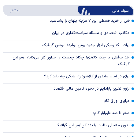
Play
درباره
بیشتر
سواد مالی
Video
قبل از خرید قسطی این ۷ هزینه پنهان را بشناسید
مکاتب اقتصادی و مسئله سیاست‌گذاری در ایران
برات الکترونیکی ابزار جدید رونق تولید/ موشن گرافیک
خداحافظی با چک کاغذی! چکاد چیست و چطور کار می‌کند؟ /موشن
گرافیک
برای در امان ماندن از کلاهبرداری بانکی چه باید کرد؟
لزوم تغییر پارادایم در نحوه تامین مالی اقتصاد
مزایای اوراق گام
صفر تا صد «اوراق گام»
بدون معطلی طلبت را نقد کن!/موشن گرافیک