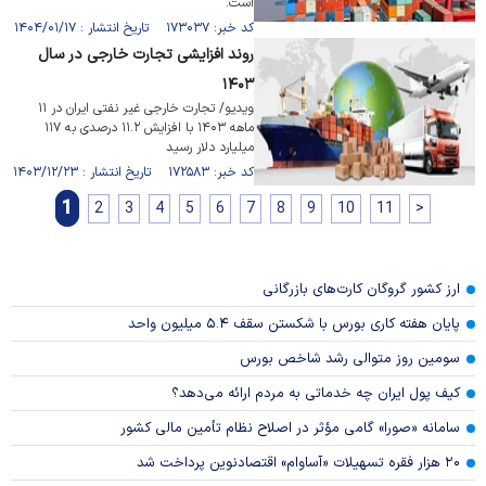
است.
کد خبر: ۱۷۳۰۳۷ تاریخ انتشار : ۱۴۰۴/۰۱/۱۷
روند افزایشی تجارت خارجی در سال
۱۴۰۳
ویدیو/ تجارت خارجی غیر نفتی ایران در ۱۱
ماهه ۱۴۰۳ با افزایش ۱۱.۲ درصدی به ۱۱۷
میلیارد دلار رسید
کد خبر: ۱۷۲۵۸۳ تاریخ انتشار : ۱۴۰۳/۱۲/۲۳
1
2
3
4
5
6
7
8
9
10
11
>
ارز کشور گروگان کارت‌های بازرگانی
پایان هفته کاری بورس با شکستن سقف ۵.۴ میلیون واحد
سومین روز متوالی رشد شاخص بورس
کیف پول ایران چه خدماتی به مردم ارائه می‌دهد؟
سامانه «صورا» گامی مؤثر در اصلاح نظام تأمین مالی کشور
۲۰ هزار فقره تسهیلات «آساوام» اقتصادنوین پرداخت شد