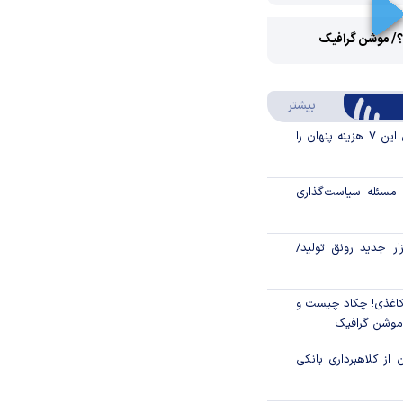
Play
؟/ موشن گرافیک
Video
Play
درباره سواد مالی
بیشتر
Video
قبل از خرید قسطی این ۷ هزینه پنهان را
مسئله سیاست‌گذاری
زار جدید رونق تولید/
اغذی! چکاد چیست و
/موشن گرافیک
 از کلاهبرداری بانکی