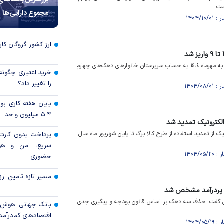
بزرگترین بانک‌های
ست.
مجموع دارایی‌ها
ارز کشور گروگان کار
یارانه نقدی مرحله ۱۷۶ مربوط به مهرماه ١٤٠٤ به حساب سرپرستان خانوار‌های دهک‌های چهارم
خرید اعتباری چگونه
را تغییر داد؟
پایان هفته کاری 
۵.۴ میلیون واحد
الکترونیک تمدید شد
 از تمدید استفاده از طرح کالا برگ تا پایان شهریور ماه سال
پرداخت بدون کارت با
سریع، امن و هو
حضوری
مسیر تازه تامین ارز
ماعی گفت: حذف سه دهک بر اساس قانون بودجه و پیگیری جدی
بانک جهانی: هوش 
اقتصادهای کم‌درآم