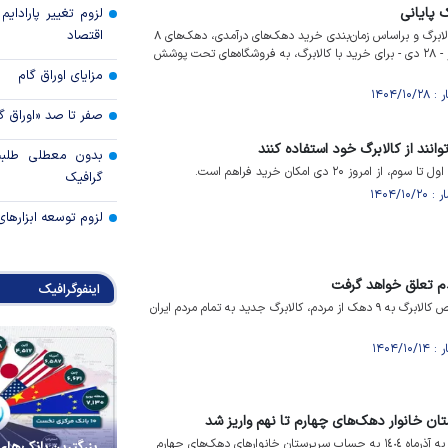
 پایانی
لزوم تغییر پارادای
اقتصاد
با آغاز اجرای سیاست جدید کالابرگ و براساس زمان‌بندی خرید دهک‌های درآمدی، دهک‌های ۸
تا ۱۰ درآمدی می‌توانند از امروز - ۲۸ دی - برای خرید با کالابرگ، به فروشگاه‌های تحت پوشش
مزایای اوراق گام
صفر تا صد «اوراق گ
انند از کالابرگ خود استفاده کنند
بدون معطلی طلبت
مروز ۲۰ دی امکان خرید فراهم است.
گرافیک
لزوم توسعه ابزارهای
دم تعلق خواهد گرفت
اینفوگرافیک
با اصلاح تصمیم اولیه تخصیص کالابرگ به ۹ دهک از مردم، کالابرگ جدید به تمام مردم ایران
تان خانوار دهک‌های چهارم تا نهم واریز شد
یارانه نقدی مرحله ۱۷۸ مربوط به آذر‌ماه ١٤٠٤ به حساب سرپرستان خانوار‌های دهک‌های چهارم