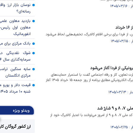
نوسان بازار ارز؛ و
رسانه‌ای؟
بازدید معاون علمی
اد
معاون اول رئیس‌
انفورماتیک
، از فردا برای برخی اقلام کالابرگ، تخفیف‌هایی لحاظ می‌شود.
بانک مرکزی برای مه
شوک نقدینگی در
سرمایه‌گذاری سال ۲۰۲۶
ونیکی از فردا آغاز می‌شود
سایه سنگین ترام
رت تعاون، کار و رفاه اجتماعی گفت: با استمرار حمایت‌های
مرکزی انگلستان
دولت، مرحله یازدهم طرح کالابرگ الکترونیکی مطابق برنامه از روز جمعه ۱۵ خرداد ۱۴۰۵ آغاز
قیمت دلار و یورو مرک
شنبه ۱۰ مرداد ۱۴۰۵
ارژ شد
ویدئو ویژه
سرپرستان خانوار با رقم پایانی کد ملی ۷، ۸ و ۹ از امروز می‌توانند با اعتبار کالابرگ خود از
ارز کشور گروگان کا