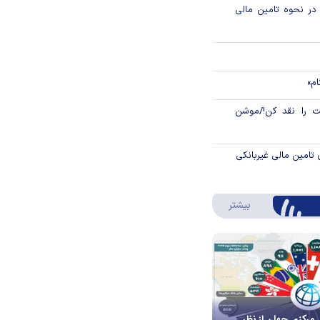
م در نحوه تامین مالی
ام»
 را نقد کن!/موشن
 تامین مالی غیربانکی
درباره اینفوگرافیک
بیشتر