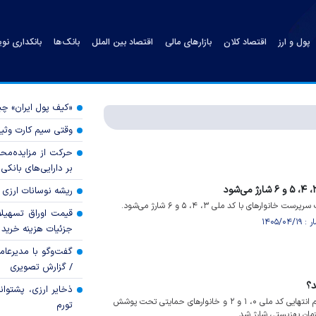
پول و ارز
اقتصاد کلان
بازارهای مالی
اقتصاد بین الملل
بانک‌ها
بانکداری نو
«کیف پول ایران» 
وقتی سیم کارت وثی
حرکت از مزایده‌مح
بر دارایی‌های بانکی
ریشه نوسانات ارزی 
قیمت اوراق تسهی
جزئیات هزینه خرید ا
گفت‌وگو با مدیرعا
/ گزارش تصویری
د؟
ذخایر ارزی، پشتوانه 
کالابرگ سرپرستان خانوار با رقم انتهایی کد ملی ۰، ۱ و ۲ و خانوار‌های حمایتی تحت پوشش
تورم
زمان بهزیستی شارژ شد.