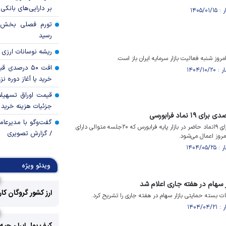
بر دارایی‌های بانکی
رسید
ریشه نوسانات ارزی 
روز شنبه فعالیت بازار سرمایه ایران باز است.
افت ۵۰ درصد
خرید یا آغاز دوره نز
قیمت اوراق تسهی
جزئیات هزینه خرید ا
ماد فرابورسی
گفت‌وگو با مدیرعا
لغو اعمال حجم مبنای "یک" برای ۱۹نماد حاضر در بازار پایه فرابورس که ۲۰جلسه متوالی دارای
/ گزارش تصویری
روز اعمال می‌شود.
ویدئو ویژه
 سهام در هفته جاری اعلام شد
ارز کشور گروگان کا
ات بسته حمایتی بازار سهام در هفته جاری را تشریح کرد.