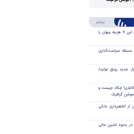
؟/ موشن گرافیک
Video
Play
درباره سواد مالی
بیشتر
Video
قبل از خرید قسطی این ۷ هزینه پنهان را
مسئله سیاست‌گذاری
زار جدید رونق تولید/
اغذی! چکاد چیست و
/موشن گرافیک
 از کلاهبرداری بانکی
م در نحوه تامین مالی