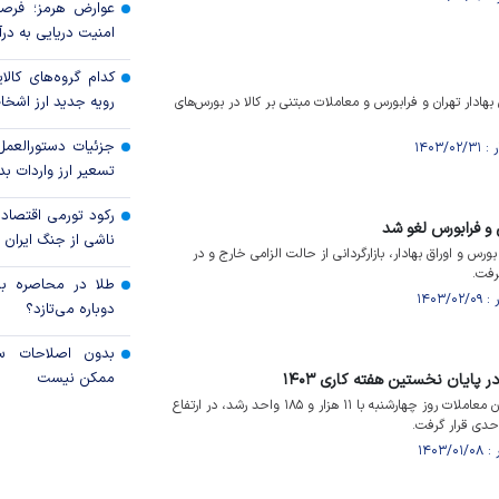
عوارض هرمز؛ فرصت
امنیت دریایی به درآم
کدام گروه‌های کالا
رویه جدید ارز اشخ
هادار تهران و فرابورس و معاملات مبتنی بر کالا در بورس‌های
جزئیات دستورالعمل
تسعیر ارز واردات بدو
رکود تورمی اقتصاد
س و فرابورس لغو شد
ناشی از جنگ ایران
رس و اوراق بهادار، بازارگردانی از حالت الزامی خارج و در
رفت.
طلا در محاصره بحر
دوباره می‌تازد؟
بدون اصلاحات سا
ممکن نیست
شاخص کل بورس تهران در پایان معاملات روز چهارشنبه با ۱۱ هزار و ۱۸۵ واحد رشد، در ارتفاع