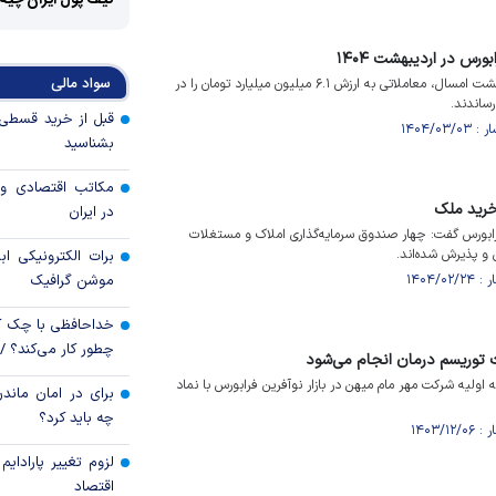
کیف پول ایران چیه
سواد مالی
معامله‌گران فرابورسی در اردیبهشت‌ امسال، معاملاتی به ارزش ۶.۱ میلیون میلیارد تومان را در
رساندند.
بشناسید
مکاتب اقتصادی و 
 خرید ملک
در ایران
ی فرابورس گفت: چهار صندوق سرمایه‌گذاری املاک و مستغلات
 و پذیرش شده‌اند.
برات الکترونیکی اب
موشن گرافیک
خداحافظی با چک ک
چطور کار می‌کند؟ 
 توریسم درمان انجام می‌شود
 اسفند) عرضه اولیه شرکت مهر مام میهن در بازار نوآفرین فرابورس با نماد
برای در امان ماندن
چه باید کرد؟
لزوم تغییر پارادای
اقتصاد