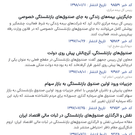
کد خبر: ۹۸۵۶۹ تاریخ انتشار : ۱۳۹۸/۰۱/۱۱
رییس کل بیمه مرکزی:
جایگزینی بیمه‌های زندگی به جای صندوق‌های بازنشستگی خصوصی
رییس کل بیمه مرکزی تاکید کرد که شرکت‌های بیمه زندگی به شرط فعالیت چشمگیر و
پوشش کامل می‌توانند به جای صندوق‌های بازنشستگی خصوصی که در قانون وزارت رفاه
پیش‌بینی شده، فعالیت کنند.
کد خبر: ۹۵۹۸۴ تاریخ انتشار : ۱۳۹۷/۱۰/۲۶
جهانگیری مطرح کرد؛
صندوق‌های بازنشستگی، اَبَرچالش پیش روی دولت
معاون اول رییس جمهور گفت: صندوق‌های بازنشستگی در مقطع فعلی به عنوان یکی از
ابرچالش‌ها پیش روی کشور قرار گرفته‌اند که به بودجه دولت متکی هستند.
کد خبر: ۹۲۹۸۲ تاریخ انتشار : ۱۳۹۷/۰۸/۰۱
معاون فرابورس اعلام کرد؛
جزییات ورود اولین صندوق بازنشستگی به بازار سهام
معاون پذیرش و ناشران فرابورس با اعلام جزییات ورود اولین صندوق بازنشستگی به بازار
سهام گفت: صندوق های سرمایه گذاری جسورانه برای مردم ناشناخته هستند که باید این
نگاه سرمایه گذاران تغییر کند.
کد خبر: ۹۲۷۵۳ تاریخ انتشار : ۱۳۹۷/۰۷/۲۵
نقش و اثرگذاری صندوق‌های بازنشستگی در ثبات مالی اقتصاد ایران
مقاله سیاستی نقش و اثرگذاری صندوق‌های بازنشستگی در ثبات مالی اقتصاد ایران؛ لزوم
شکل‌گیری مقام ناظر احتیاطی منتشر شد.
کد خبر: ۹۲۱۲۸ تاریخ انتشار : ۱۳۹۷/۰۷/۱۱