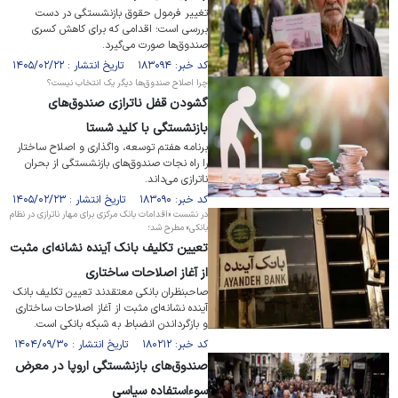
تغییر فرمول حقوق بازنشستگی در دست
بررسی است؛ اقدامی که برای کاهش کسری
صندوق‌ها صورت می‌گیرد.
کد خبر: ۱۸۳۰۹۴ تاریخ انتشار : ۱۴۰۵/۰۲/۲۲
چرا اصلاح صندوق‌ها دیگر یک انتخاب نیست؟
گشودن قفل ناترازی صندوق‌های
بازنشستگی با کلید شستا
برنامه هفتم توسعه، واگذاری و اصلاح ساختار
را راه نجات صندوق‌های بازنشستگی از بحران
ناترازی می‌داند.
کد خبر: ۱۸۳۰۹۰ تاریخ انتشار : ۱۴۰۵/۰۲/۲۳
در نشست «اقدامات بانک مرکزی برای مهار ناترازی در نظام
بانکی» مطرح شد؛
تعیین تکلیف بانک آینده نشانه‌ای مثبت
از آغاز اصلاحات ساختاری
صاحبنظران بانکی معتقدند تعیین تکلیف بانک
آینده نشانه‌ای مثبت از آغاز اصلاحات ساختاری
و بازگرداندن انضباط به شبکه بانکی است.
کد خبر: ۱۸۰۲۱۲ تاریخ انتشار : ۱۴۰۴/۰۹/۳۰
صندوق‌های بازنشستگی اروپا در معرض
سوءاستفاده سیاسی