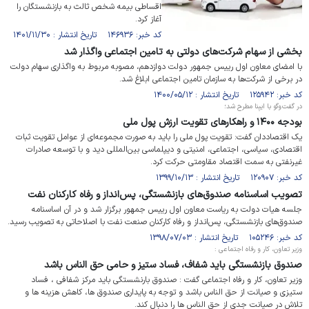
اقساطی بیمه شخص ثالث به بازنشستگان را
آغاز کرد.
کد خبر: ۱۴۶۹۳۶ تاریخ انتشار : ۱۴۰۱/۱۱/۳۰
بخشی از سهام شرکت‌های دولتی به تامین اجتماعی واگذار شد
با امضای معاون اول رییس جمهور دولت دوازدهم، مصوبه مربوط به واگذاری سهام دولت
در برخی از شرکت‌ها به سازمان تامین اجتماعی ابلاغ شد.
کد خبر: ۱۲۵۹۴۲ تاریخ انتشار : ۱۴۰۰/۰۵/۱۲
در گفت‌وگو با ایبِنا مطرح شد؛
بودجه ۱۴۰۰ و راهکارهای تقویت ارزش پول ملی
یک اقتصاددان گفت: تقویت پول ملی را باید به صورت مجموعه‌ای از عوامل تقویت ثبات
اقتصادی، سیاسی، اجتماعی، امنیتی و دیپلماسی بین‌المللی دید و با توسعه صادرات
غیرنفتی به سمت اقتصاد مقاومتی حرکت کرد.
کد خبر: ۱۲۰۹۰۷ تاریخ انتشار : ۱۳۹۹/۱۰/۱۳
تصویب اساسنامه صندوق‌های بازنشستگی، پس‌انداز و رفاه کارکنان نفت
جلسه هیات دولت به ریاست معاون اول رییس جمهور برگزار شد و در آن اساسنامه
صندوق‌های بازنشستگی، پس‌انداز و رفاه کارکنان صنعت نفت با اصلاحاتی به تصویب رسید.
کد خبر: ۱۰۵۲۴۶ تاریخ انتشار : ۱۳۹۸/۰۷/۰۳
وزیر تعاون، کار و رفاه اجتماعی :
صندوق بازنشستگی باید شفاف، فساد ستیز و حامی حق الناس باشد
وزیر تعاون، کار و رفاه اجتماعی گفت : صندوق بارنشستگی باید مرکز شفافی ، فساد
ستیزی و صیانت از حق الناس باشد و توجه به پایداری صندوق ها، کاهش هزینه ها و
تلاش در صیانت جدی از حق الناس ها را دنبال کند.